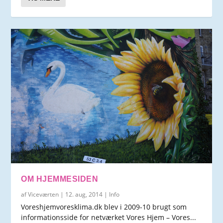
OM HJEMMESIDEN
af
Viceværten
|
12. aug, 2014
|
Info
Voreshjemvoresklima.dk blev i 2009-10 brugt som
informationsside for netværket Vores Hjem – Vores...