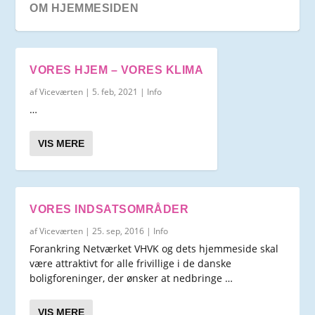
OM HJEMMESIDEN
VORES HJEM – VORES KLIMA
af
Viceværten
|
5. feb, 2021
|
Info
…
VIS MERE
VORES INDSATSOMRÅDER
VORES STØTTER
OM NETVÆRKET
ERFARINGER 2009-2010
af
Viceværten
|
25. sep, 2016
|
Info
Forankring Netværket VHVK og dets hjemmeside skal
være attraktivt for alle frivillige i de danske
boligforeninger, der ønsker at nedbringe …
VIS MERE