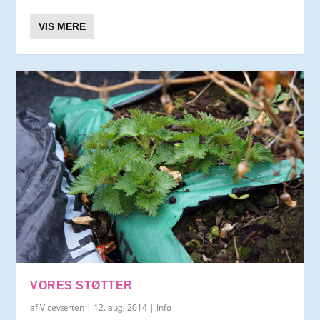
VIS MERE
VORES STØTTER
af
Viceværten
|
12. aug, 2014
|
Info