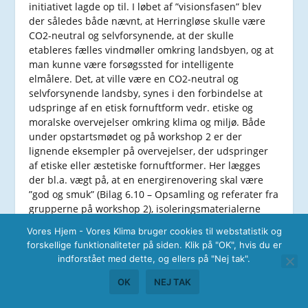
initiativet lagde op til. I løbet af ”visionsfasen” blev
der således både nævnt, at Herringløse skulle være
CO2-neutral og selvforsynende, at der skulle
etableres fælles vindmøller omkring landsbyen, og at
man kunne være forsøgssted for intelligente
elmålere. Det, at ville være en CO2-neutral og
selvforsynende landsby, synes i den forbindelse at
udspringe af en etisk fornuftform vedr. etiske og
moralske overvejelser omkring klima og miljø. Både
under opstartsmødet og på workshop 2 er der
lignende eksempler på overvejelser, der udspringer
af etiske eller æstetiske fornuftformer. Her lægges
der bl.a. vægt på, at en energirenovering skal være
”god og smuk” (Bilag 6.10 – Opsamling og referater fra
grupperne på workshop 2), isoleringsmaterialerne
skal være ”miljørigtige” (Bilag 4.9 – Emner fra
Vores Hjem - Vores Klima bruger cookies til webstatistik og
opstartsmødet), og energilandsbyindsatsen skal være,
forskellige funktionaliteter på siden. Klik på "OK", hvis du er
”noget man kan se” (Bilag 6.9 – Narrativbeskrivelse fra
indforstået med dette, og ellers på "Nej tak".
workshop 2). Under visionsfasen på workshop 1
fokuserede beboerne samtidig meget på kollektive
OK
NEJ TAK
løsninger, både omkring produktion af el og varme