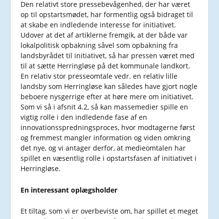
Den relativt store pressebevågenhed, der har været
op til opstartsmødet, har formentlig også bidraget til
at skabe en indledende interesse for initiativet.
Udover at det af artiklerne fremgik, at der både var
lokalpolitisk opbakning såvel som opbakning fra
landsbyrådet til initiativet, så har pressen været med
til at sætte Herringløse på det kommunale landkort.
En relativ stor presseomtale vedr. en relativ lille
landsby som Herringløse kan således have gjort nogle
beboere nysgerrige efter at høre mere om initiativet.
Som vi så i afsnit 4.2, så kan massemedier spille en
vigtig rolle i den indledende fase af en
innovationsspredningsproces, hvor modtagerne først
og fremmest mangler information og viden omkring
det nye, og vi antager derfor, at medieomtalen har
spillet en væsentlig rolle i opstartsfasen af initiativet i
Herringløse.
En interessant oplægsholder
Et tiltag, som vi er overbeviste om, har spillet et meget