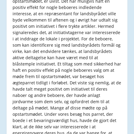
opstartsmødet, er uvist. Det har muligvis haft en
positiv effekt for nogle beboeres indledende
interesse, at en repræsentant for landsbyrådet ville
byde velkommen til aftenen og i øvrigt har udtalt sig
positivt om initiativet i flere trykte artikler. Hermed
signaleredes det, at initiativtagerne var interesserede
i at inddrage de lokale i projektet. For de beboere,
som kan identificere sig med landsbyrådets formål og
virke, kan det endvidere tænkes, at landsbyrådets
aktive deltagelse kan have været med til at
blåstemple initiativet. Et tiltag som med sikkerhed har
haft en positiv effekt på nogle beboeres valg om at
møde frem til opstartsmødet, var besøget hos
ægteparret tidligt i forløbet. Det viste sig nemlig, at de
havde talt meget positivt om initiativet til deres
naboer og andre beboere, der havde anlagt
jordvarme som dem selv, og opfordret dem til at
deltage på mødet. Mange af disse mødte op på
opstartsmødet. Under vores besøg hos parret, der
boede i et bevaringsværdigt hus, havde de gjort det
klart, at de ikke selv var interesserede i at
energirenovere deres hus, da de var bange for, at