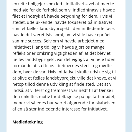
enkelte boligejer som led i initiativet – vel at mærke
med øje for de forhold, som vi indledningsvis havde
fået et indtryk af, havde betydning for dem. Hvis vi i
stedet, udelukkende, havde fokuseret på initiativet
som et fælles landsbyprojekt i den indledende fase,
havde det været tvivlsomt, om vi ville have opnået
samme succes. Selv om vi havde arbejdet med
initiativet i lang tid, og vi havde gjort os mange
refleksioner omkring vigtigheden af, at det blev et
fælles landsbyprojekt, var det vigtigt, at vi hele tiden
formåede at sætte os i beboernes sted – og mødte
dem, hvor de var. Hvis initiativet skulle udvikle sig til
at blive et fælles landsbyprojekt, ville det kræve, at vi
netop tillod denne udvikling at finde sted. Det at vi
indså, at vi først og fremmest var nødt til at tænke i
den enkeltes motiv for deltagelse på opstartsmødet,
mener vi således har været afgørende for skabelsen
af en så stor indledende interesse for initiativet.
Mediedækning