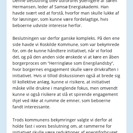
Denne beslutning blev udfordret yderligere af Søren
Hermansen, leder af Samsø Energiakademi. Han
havde svært ved at forstå, hvorfor man skulle lukke af
for løsninger, som kunne være fordelagtige, hvis
beboerne udviste interesse herfor.
Beslutningen var derfor ganske kompleks. På den ene
side havde vi Roskilde Kommune, som var bekymrede
for, om de kunne håndtere initiativet, når vi forlod
det, og på den anden side ønskede vi at køre en åben
borgerproces om ”Herringløse som Energilandsby”,
hvor borgernes engagement skulle være drivkraften i
initiativet. Hvis vi tillod diskussionen også at brede sig
til kollektive anlæg, kunne vi risikere, at initiativet
måske ville drukne i manglende fokus, men omvendt
kunne vi også risikere at slå et spirende engagement
ihjel ved ikke at rumme de emner, som beboerne
fandt interessante.
Trods kommunens bekymringer valgte vi derfor at
holde fast i vores beslutning om, at rammerne for
initiativet skulle være reduktioner af energiforbruget