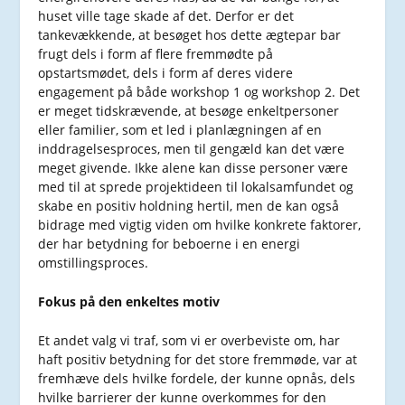
huset ville tage skade af det. Derfor er det
tankevækkende, at besøget hos dette ægtepar bar
frugt dels i form af flere fremmødte på
opstartsmødet, dels i form af deres videre
engagement på både workshop 1 og workshop 2. Det
er meget tidskrævende, at besøge enkeltpersoner
eller familier, som et led i planlægningen af en
inddragelsesproces, men til gengæld kan det være
meget givende. Ikke alene kan disse personer være
med til at sprede projektideen til lokalsamfundet og
skabe en positiv holdning hertil, men de kan også
bidrage med vigtig viden om hvilke konkrete faktorer,
der har betydning for beboerne i en energi
omstillingsproces.
Fokus på den enkeltes motiv
Et andet valg vi traf, som vi er overbeviste om, har
haft positiv betydning for det store fremmøde, var at
fremhæve dels hvilke fordele, der kunne opnås, dels
hvilke barrierer der kunne overkommes for den