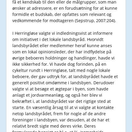
få et kendskab til den eller de målgrupper, som man
ønsker at adressere, er en forudsætning for at kunne
formidle et budskab, der opfattes som relevant og
vedkommende for modtageren (Sepstrup, 2007:204).
I Herringløse valgte vi indledningsvist at informere
om initiativet i det lokale landsbyråd. Hvorvidt
landsbyrådet eller medlemmer heraf kunne anses
som en lokal opinionsleder, der har indflydelse på
øvrige beboeres holdninger og handlinger, havde vi
ikke sikkerhed for. Vi havde dog forinden, på en
cykeltur rundt i Herringløse, talt med nogle lokale
beboere, der gav udtryk for, at Iandsbyrådet havde et
generelt positivt omdømme i landsbyen. Derudover
valgte vi at besøge et ægtepar i byen, som havde
anlagt et jordvarmeanlæg, og også her blev vi
bekræftet i, at landsbyrådet var det rigtige sted at
starte. En væsentlig årsag til at vi valgte at kontakte
netop landsbyrådet, frem for nogle af de andre
foreninger i landsbyen, var desuden, at de har et
relativt bredt sigte med deres virke. Deres