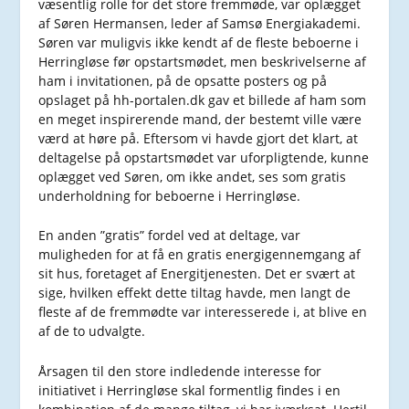
væsentlig rolle for det store fremmøde, var oplægget
af Søren Hermansen, leder af Samsø Energiakademi.
Søren var muligvis ikke kendt af de fleste beboerne i
Herringløse før opstartsmødet, men beskrivelserne af
ham i invitationen, på de opsatte posters og på
opslaget på hh-portalen.dk gav et billede af ham som
en meget inspirerende mand, der bestemt ville være
værd at høre på. Eftersom vi havde gjort det klart, at
deltagelse på opstartsmødet var uforpligtende, kunne
oplægget ved Søren, om ikke andet, ses som gratis
underholdning for beboerne i Herringløse.
En anden ”gratis” fordel ved at deltage, var
muligheden for at få en gratis energigennemgang af
sit hus, foretaget af Energitjenesten. Det er svært at
sige, hvilken effekt dette tiltag havde, men langt de
fleste af de fremmødte var interesserede i, at blive en
af de to udvalgte.
Årsagen til den store indledende interesse for
initiativet i Herringløse skal formentlig findes i en