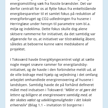
energiomstilling væk fra fossile brændsler. Det var
derfor centralt for os at flytte fokus fra enkeltstående
energibesparelser til et samlet fokus på reduktion af
energiforbruget og CO2-udledningen fra husene i
Herringløse under hensyn til parametre som bl.a.
miljø og indeklima. Dette fokus skulle dog alene
skitsere rammerne for initiativet, da det samtidig var
afgørende for os, at initiativet var tilstrækkelig åbent,
således at beboerne kunne være medskabere af
projektet.
I Toksværd havde Energiklyngecentret valgt at sætte
nogle meget snævre rammer for energilandsby-
initiativet, og de havde i den forbindelse meldt ud, at
de ville bidrage med hjælp og vejledning i det omfang
arbejdet omhandlede energirenovering af husene i
landsbyen. Samtidig havde de på forhånd defineret
målet med indsatsen i Toksværd: ”
Målet er at gøre det
lettere og billigere at energirenovere samtidig med, at
der skabes vækst og udviklingsmuligheder i det lokale
erhvervsliv
” (Bilag 1.1 – invitation til borgerne i