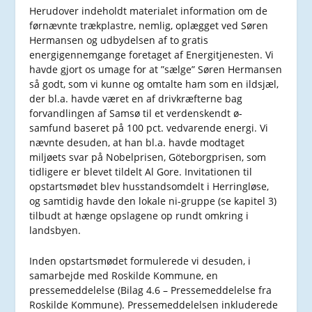
Herudover indeholdt materialet information om de
førnævnte trækplastre, nemlig, oplægget ved Søren
Hermansen og udbydelsen af to gratis
energigennemgange foretaget af Energitjenesten. Vi
havde gjort os umage for at ”sælge” Søren Hermansen
så godt, som vi kunne og omtalte ham som en ildsjæl,
der bl.a. havde været en af drivkræfterne bag
forvandlingen af Samsø til et verdenskendt ø-
samfund baseret på 100 pct. vedvarende energi. Vi
nævnte desuden, at han bl.a. havde modtaget
miljøets svar på Nobelprisen, Göteborgprisen, som
tidligere er blevet tildelt Al Gore. Invitationen til
opstartsmødet blev husstandsomdelt i Herringløse,
og samtidig havde den lokale ni-gruppe (se kapitel 3)
tilbudt at hænge opslagene op rundt omkring i
landsbyen.
Inden opstartsmødet formulerede vi desuden, i
samarbejde med Roskilde Kommune, en
pressemeddelelse (Bilag 4.6 – Pressemeddelelse fra
Roskilde Kommune). Pressemeddelelsen inkluderede