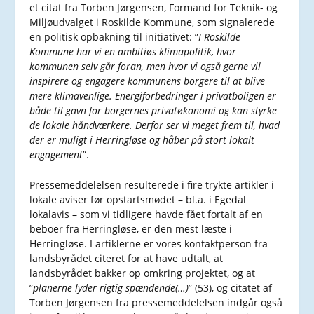
et citat fra Torben Jørgensen, Formand for Teknik- og
Miljøudvalget i Roskilde Kommune, som signalerede
en politisk opbakning til initiativet: ”
I Roskilde
Kommune har vi en ambitiøs klimapolitik, hvor
kommunen selv går foran, men hvor vi også gerne vil
inspirere og engagere kommunens borgere til at blive
mere klimavenlige. Energiforbedringer i privatboligen er
både til gavn for borgernes privatøkonomi og kan styrke
de lokale håndværkere. Derfor ser vi meget frem til, hvad
der er muligt i Herringløse og håber på stort lokalt
engagement
”.
Pressemeddelelsen resulterede i fire trykte artikler i
lokale aviser før opstartsmødet – bl.a. i Egedal
lokalavis – som vi tidligere havde fået fortalt af en
beboer fra Herringløse, er den mest læste i
Herringløse. I artiklerne er vores kontaktperson fra
landsbyrådet citeret for at have udtalt, at
landsbyrådet bakker op omkring projektet, og at
”
planerne lyder rigtig spændende(…)
” (53), og citatet af
Torben Jørgensen fra pressemeddelelsen indgår også