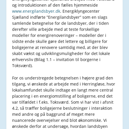
og introduktionen af den fælles hjemmeside
www.energilandsbyer.dk
. Energiklyngecenter
Sjælland indførte ”Energilandsbyer” som en slags
samlende betegnelse for de landsbyer, der i tiden
derefter ville arbejde med at teste forskellige
modeller for energirenoveringer – modeller der i
sidste ende skulle gøre det lettere og billigere for
boligejerne at renovere samtidig med, at der blev
skabt vækst og udviklingsmuligheder for det lokale
erhvervsliv (Bilag 1.1 – invitation til borgerne i
Toksværd).
For os understregede betegnelsen i højere grad den
tilgang, vi ønskede at arbejde med i Herringløse, hvor
lokalsamfundet skulle indtage en langt mere central
placering i en energiomstilling af boligerne, end det
var tilfældet i f.eks. Toksværd. Som vi har vist i afsnit
4.2, så træffer boligejerne beslutninger i interaktion
med andre og på baggrund af meget mere
nuancerede overvejelser end blot økonomiske. Vi
ønskede derfor at undersøge, hvordan landsbyen