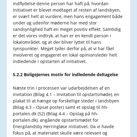
indflydelse denne person har haft på, hvordan
initiativet er blevet modtaget af resten af landsbyen,
er svært helt at vurdere, men hans engagement både
under og udenfor møderne har med stor
sandsynlighed haft en meget positiv effekt. Samtidig
er det vores indtryk, at han er en kendt person i
lokalområdet, og at der bliver lyttet til hans
synspunkter. Meget tyder derfor på, at vi har fået
involveret og engageret en lokal opinionsleder helt
indledende i opstarten af initiativet.
5.2.2 Boligejernes motiv for indledende deltagelse
Næste trin i processen var udarbejdelsen af en
invitation (Bilag 4.1 – Invitation til opstartsmøde), en
plakat til at hænge op forskellige steder i landsbyen
(Bilag 4.3 – Opsat poster) samt et opslag til hh-
portalen.dk (52) (Bilag 4.4 – Opslag på hh-
portalen.dk), angående opstartsmødet for
Energilandsby Herringløse initiativet. Da vi havde
fokus på, at materialet skulle være relevant og