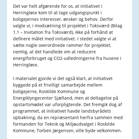
Det var helt afgørende for os, at initiativet i
Herringløse kom til at tage udgangspunkt i
boligejernes interesser, ønsker og behov. Derfor
valgte vi, i modsætning til projektet i Toksværd (Bilag
1.1 – Invitation fra Toksværd), ikke på forhånd at
definere målet med initiativet. I stedet valgte vi at
sætte nogle overordnede rammer for projektet,
nemlig, at det handlede om at reducere
energiforbruget og CO2-udledningerne fra husene i
Herringløse.
I materialet gjorde vi det også klart, at initiativet
byggede på et frivilligt samarbejde mellem
boligejerne, Roskilde Kommune og
Energiklyngecenter Sjælland, men at deltagelse på
opstartsmødet var uforpligtende. Det fremgik dog af
programmet, at initiativet havde landsbyrådets
opbakning, da en repræsentant herfra sammen med
formanden for Teknik og Miljøudvalget i Roskilde
Kommune, Torben Jørgensen, ville byde velkommen.