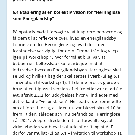
5.4 Etablering af en kollektiv vision for ”Herringløse
som Energilandsby”
På opstartsmødet forsøgte vi at inspirere beboerne og
få dem til at reflektere over, hvad en energilandsby
kunne være for Herringløse, og hvad der i den
forbindelse var vigtigt for dem. Denne tråd tog vi op
igen på workshop 1, hvor formålet bl.a. var, at
beboerne i fællesskab skulle arbejde med at
indkredse, hvordan Energilandsbyen Herringløse skal
se ud, og hvilke tiltag der skal sættes i værk (Bilag 5.1
– invitation til workshop 1). Til denne proces gjorde vi
brug af en tilpasset version af et fremtidsværksted (se
evt. afsnit 2.2.2 for uddybelse), hvor vi indledte med
det, vi kaldte ”visionsfasen”. Her bad vi de fremmødte
om at forestille sig, at tiden nu var blevet skruet 10 år
frem i tiden, således at vi nu befandt os i Herringløse
i år 2021. Vi opfordrede dem til at forestille sig, at
virkeligheden var blevet sat ude af drift, og at ALT
derfor var muligt (Bilag 5.1 – invitation til workshop 1).