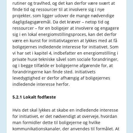
rutiner og travlhed, og det kan derfor være svært at
finde tid og ressourcer til at involvere sig i nye
projekter, som ligger udover de mange nødvendige
dagligdagsgøremål. Da det kræver – netop tid og
ressourcer – for en boligejer at involvere og engagere
sig i en lokal energiomstillingsproces, kan det derfor
være en kunst for initiativtageren at lykkes med at få
boligejernes indledende interesse for initiativet. Som
vi har set i kapitel 4, indbefatter en energiomstilling i
private huse tekniske såvel som sociale forandringer,
og i begge tilfælde er boligejerne afgørende for, at
forandringerne kan finde sted. Initiativets
levedygtighed er derfor afhængig af boligejernes
indledende interesse herfor.
5.2.1 Lokalt fodfæste
Hvis det skal lykkes at skabe en indledende interesse
for initiativet, er det nødvendigt at overveje, hvordan
man formidler dette til boligejerne og hvilke
kommunikationskanaler, der anvendes til formålet. At