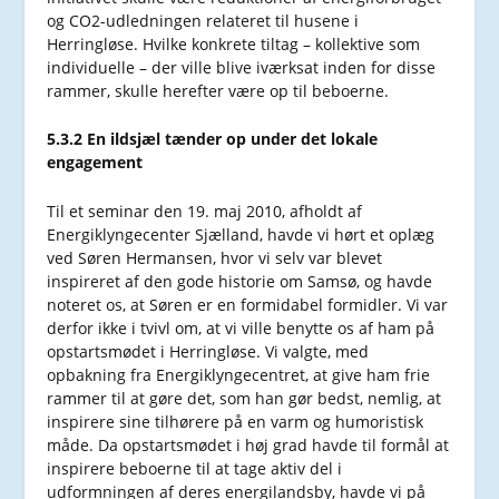
og CO2-udledningen relateret til husene i
Herringløse. Hvilke konkrete tiltag – kollektive som
individuelle – der ville blive iværksat inden for disse
rammer, skulle herefter være op til beboerne.
5.3.2 En ildsjæl tænder op under det lokale
engagement
Til et seminar den 19. maj 2010, afholdt af
Energiklyngecenter Sjælland, havde vi hørt et oplæg
ved Søren Hermansen, hvor vi selv var blevet
inspireret af den gode historie om Samsø, og havde
noteret os, at Søren er en formidabel formidler. Vi var
derfor ikke i tvivl om, at vi ville benytte os af ham på
opstartsmødet i Herringløse. Vi valgte, med
opbakning fra Energiklyngecentret, at give ham frie
rammer til at gøre det, som han gør bedst, nemlig, at
inspirere sine tilhørere på en varm og humoristisk
måde. Da opstartsmødet i høj grad havde til formål at
inspirere beboerne til at tage aktiv del i
udformningen af deres energilandsby, havde vi på