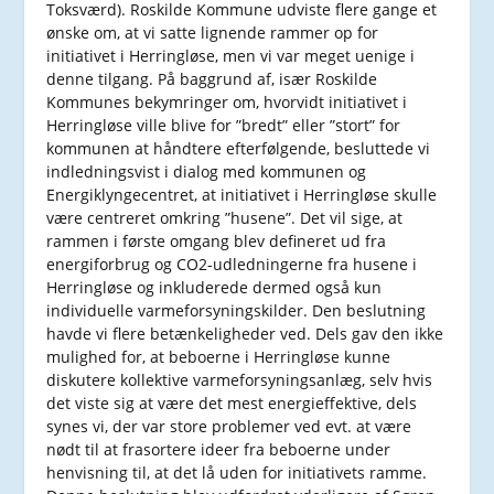
Toksværd). Roskilde Kommune udviste flere gange et
ønske om, at vi satte lignende rammer op for
initiativet i Herringløse, men vi var meget uenige i
denne tilgang. På baggrund af, især Roskilde
Kommunes bekymringer om, hvorvidt initiativet i
Herringløse ville blive for ”bredt” eller ”stort” for
kommunen at håndtere efterfølgende, besluttede vi
indledningsvist i dialog med kommunen og
Energiklyngecentret, at initiativet i Herringløse skulle
være centreret omkring ”husene”. Det vil sige, at
rammen i første omgang blev defineret ud fra
energiforbrug og CO2-udledningerne fra husene i
Herringløse og inkluderede dermed også kun
individuelle varmeforsyningskilder. Den beslutning
havde vi flere betænkeligheder ved. Dels gav den ikke
mulighed for, at beboerne i Herringløse kunne
diskutere kollektive varmeforsyningsanlæg, selv hvis
det viste sig at være det mest energieffektive, dels
synes vi, der var store problemer ved evt. at være
nødt til at frasortere ideer fra beboerne under
henvisning til, at det lå uden for initiativets ramme.