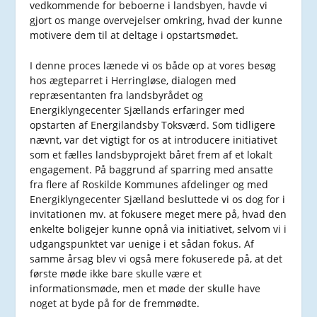
vedkommende for beboerne i landsbyen, havde vi
gjort os mange overvejelser omkring, hvad der kunne
motivere dem til at deltage i opstartsmødet.
I denne proces lænede vi os både op at vores besøg
hos ægteparret i Herringløse, dialogen med
repræsentanten fra landsbyrådet og
Energiklyngecenter Sjællands erfaringer med
opstarten af Energilandsby Toksværd. Som tidligere
nævnt, var det vigtigt for os at introducere initiativet
som et fælles landsbyprojekt båret frem af et lokalt
engagement. På baggrund af sparring med ansatte
fra flere af Roskilde Kommunes afdelinger og med
Energiklyngecenter Sjælland besluttede vi os dog for i
invitationen mv. at fokusere meget mere på, hvad den
enkelte boligejer kunne opnå via initiativet, selvom vi i
udgangspunktet var uenige i et sådan fokus. Af
samme årsag blev vi også mere fokuserede på, at det
første møde ikke bare skulle være et
informationsmøde, men et møde der skulle have
noget at byde på for de fremmødte.