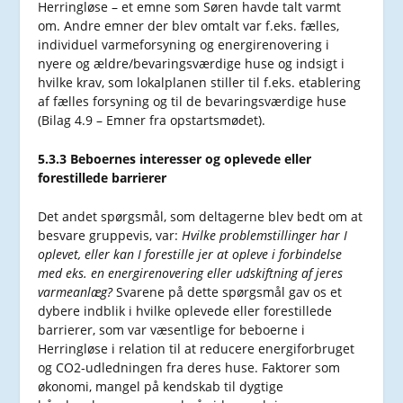
Herringløse – et emne som Søren havde talt varmt
om. Andre emner der blev omtalt var f.eks. fælles,
individuel varmeforsyning og energirenovering i
nyere og ældre/bevaringsværdige huse og indsigt i
hvilke krav, som lokalplanen stiller til f.eks. etablering
af fælles forsyning og til de bevaringsværdige huse
(Bilag 4.9 – Emner fra opstartsmødet).
5.3.3 Beboernes interesser og oplevede eller
forestillede barrierer
Det andet spørgsmål, som deltagerne blev bedt om at
besvare gruppevis, var:
Hvilke problemstillinger har I
oplevet, eller kan I forestille jer at opleve i forbindelse
med eks. en energirenovering eller udskiftning af jeres
varmeanlæg?
Svarene på dette spørgsmål gav os et
dybere indblik i hvilke oplevede eller forestillede
barrierer, som var væsentlige for beboerne i
Herringløse i relation til at reducere energiforbruget
og CO2-udledningen fra deres huse. Faktorer som
økonomi, mangel på kendskab til dygtige