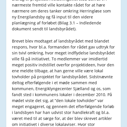
nærmeste fremtid ville kontakte rådet for at høre
nærmere om deres tanker omkring Herringløse som
ny Energilandsby og få input til den videre
planlægning af forløbet (Bilag 3.1 – Indledende
dokument sendt til landsbyrådet).
Brevet blev modtaget af landsbyrådet med blandet
respons, hvor bl.a. formanden for rådet gav udtryk for
sin tvivl omkring, hvor meget indflydelse landsbyrådet
ville få på initiativet. To medlemmer var imidlertid
meget positiv indstillet overfor projektideen, hvor den
ene meldte tilbage, at han gerne ville være lokal
tovholder på projektet for landsbyrådet. Sidstnævnte
deltog efterfølgende i et møde sammen med
kommunen, Energiklyngecenter Sjælland og os, som
fandt sted i kommunens lokaler i december 2010. På
mødet viste det sig, at ”den lokale tovholder” var
meget engageret, og gennem det efterfølgende forløb
i landsbyen har han udvist stor handlekraft og bl.a.
været med til at sørge for, at der blev skrevet artikler
om initiativet i diverse lokalaviser. Hvor stor