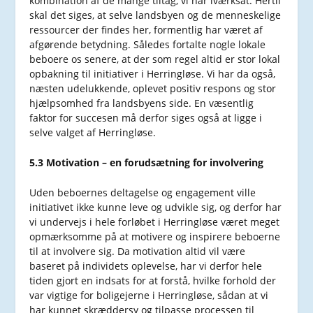
kombination af de mange tiltag, vi har iværksat. Hertil
skal det siges, at selve landsbyen og de menneskelige
ressourcer der findes her, formentlig har været af
afgørende betydning. Således fortalte nogle lokale
beboere os senere, at der som regel altid er stor lokal
opbakning til initiativer i Herringløse. Vi har da også,
næsten udelukkende, oplevet positiv respons og stor
hjælpsomhed fra landsbyens side. En væsentlig
faktor for succesen må derfor siges også at ligge i
selve valget af Herringløse.
5.3 Motivation – en forudsætning for involvering
Uden beboernes deltagelse og engagement ville
initiativet ikke kunne leve og udvikle sig, og derfor har
vi undervejs i hele forløbet i Herringløse været meget
opmærksomme på at motivere og inspirere beboerne
til at involvere sig. Da motivation altid vil være
baseret på individets oplevelse, har vi derfor hele
tiden gjort en indsats for at forstå, hvilke forhold der
var vigtige for boligejerne i Herringløse, sådan at vi
har kunnet skræddersy og tilpasse processen til