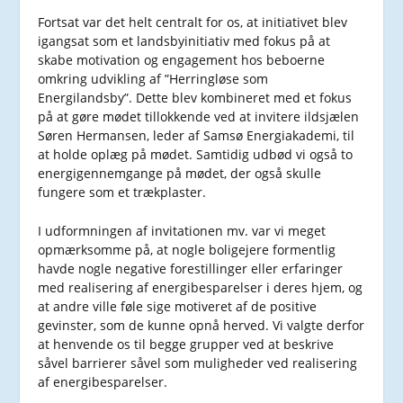
Fortsat var det helt centralt for os, at initiativet blev
igangsat som et landsbyinitiativ med fokus på at
skabe motivation og engagement hos beboerne
omkring udvikling af ”Herringløse som
Energilandsby”. Dette blev kombineret med et fokus
på at gøre mødet tillokkende ved at invitere ildsjælen
Søren Hermansen, leder af Samsø Energiakademi, til
at holde oplæg på mødet. Samtidig udbød vi også to
energigennemgange på mødet, der også skulle
fungere som et trækplaster.
I udformningen af invitationen mv. var vi meget
opmærksomme på, at nogle boligejere formentlig
havde nogle negative forestillinger eller erfaringer
med realisering af energibesparelser i deres hjem, og
at andre ville føle sige motiveret af de positive
gevinster, som de kunne opnå herved. Vi valgte derfor
at henvende os til begge grupper ved at beskrive
såvel barrierer såvel som muligheder ved realisering
af energibesparelser.