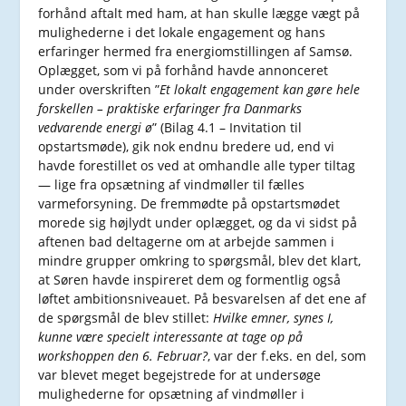
forhånd aftalt med ham, at han skulle lægge vægt på
mulighederne i det lokale engagement og hans
erfaringer hermed fra energiomstillingen af Samsø.
Oplægget, som vi på forhånd havde annonceret
under overskriften ”
Et lokalt engagement kan gøre hele
forskellen – praktiske erfaringer fra Danmarks
vedvarende energi ø
” (Bilag 4.1 – Invitation til
opstartsmøde), gik nok endnu bredere ud, end vi
havde forestillet os ved at omhandle alle typer tiltag
— lige fra opsætning af vindmøller til fælles
varmeforsyning. De fremmødte på opstartsmødet
morede sig højlydt under oplægget, og da vi sidst på
aftenen bad deltagerne om at arbejde sammen i
mindre grupper omkring to spørgsmål, blev det klart,
at Søren havde inspireret dem og formentlig også
løftet ambitionsniveauet. På besvarelsen af det ene af
de spørgsmål de blev stillet:
Hvilke emner, synes I,
kunne være specielt interessante at tage op på
workshoppen den 6. Februar?
, var der f.eks. en del, som
var blevet meget begejstrede for at undersøge
mulighederne for opsætning af vindmøller i