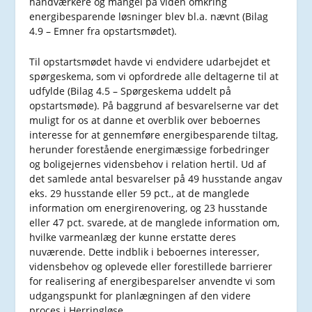
håndværkere og mangel på viden omkring
energibesparende løsninger blev bl.a. nævnt (Bilag
4.9 – Emner fra opstartsmødet).
Til opstartsmødet havde vi endvidere udarbejdet et
spørgeskema, som vi opfordrede alle deltagerne til at
udfylde (Bilag 4.5 – Spørgeskema uddelt på
opstartsmøde). På baggrund af besvarelserne var det
muligt for os at danne et overblik over beboernes
interesse for at gennemføre energibesparende tiltag,
herunder forestående energimæssige forbedringer
og boligejernes vidensbehov i relation hertil. Ud af
det samlede antal besvarelser på 49 husstande angav
eks. 29 husstande eller 59 pct., at de manglede
information om energirenovering, og 23 husstande
eller 47 pct. svarede, at de manglede information om,
hvilke varmeanlæg der kunne erstatte deres
nuværende. Dette indblik i beboernes interesser,
vidensbehov og oplevede eller forestillede barrierer
for realisering af energibesparelser anvendte vi som
udgangspunkt for planlægningen af den videre
proces i Herringløse.