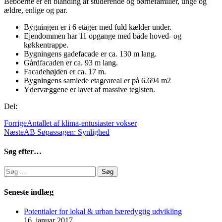
Beboerne er en blanding af studerende og børnefamilier, unge og
ældre, enlige og par.
Bygningen er i 6 etager med fuld kælder under.
Ejendommen har 11 opgange med både hoved- og
køkkentrappe.
Bygningens gadefacade er ca. 130 m lang.
Gårdfacaden er ca. 93 m lang.
Facadehøjden er ca. 17 m.
Bygningens samlede etageareal er på 6.694 m2
Ydervæggene er lavet af massive teglsten.
Del:
Forrige
Antallet af klima-entusiaster vokser
Næste
AB Søpassagen: Synlighed
Søg efter…
Søg
efter:
Seneste indlæg
Potentialer for lokal & urban bæredygtig udvikling
16. januar 2017