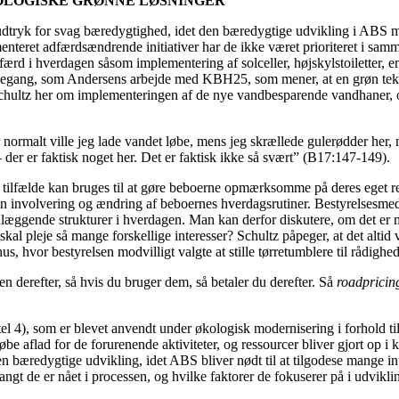
OLOGISKE GRØNNE LØSNINGER
udtryk for svag bæredygtighed, idet den bæredygtige udvikling i ABS mer
teret adfærdsændrende initiativer har de ikke været prioriteret i samm
ærd i hverdagen såsom implementering af solceller, højskylstoiletter, en
nkegang, som Andersens arbejde med KBH25, som mener, at en grøn tek
 Schultz her om implementeringen af de nye vandbesparende vandhaner, 
 normalt ville jeg lade vandet løbe, mens jeg skrællede gulerødder her, 
der er faktisk noget her. Det er faktisk ikke så svært” (B17:147-149).
e tilfælde kan bruges til at gøre beboerne opmærksomme på deres eget 
er en involvering og ændring af beboernes hverdagsrutiner. Bestyrels
ndlæggende strukturer i hverdagen. Man kan derfor diskutere, om det er 
al pleje så mange forskellige interesser? Schultz påpeger, at det alti
s, hvor bestyrelsen modvilligt valgte at stille tørretumblere til rådighed
n derefter, så hvis du bruger dem, så betaler du derefter. Så
roadpricin
 4), som er blevet anvendt under økologisk modernisering i forhold til a
øbe aflad for de forurenende aktiviteter, og ressourcer bliver gjort op i
den bæredygtige udvikling, idet ABS bliver nødt til at tilgodese mange 
 langt de er nået i processen, og hvilke faktorer de fokuserer på i udvi