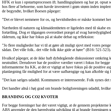
HFK er kun i opstartsprocessen ift. handlingsplanen og har pt. opsat so
hos flere af beboerne, som havde investeret i grøn strøm inden implem
de begyndte, hvilket Boesen påpeger:
”Det er blevet nemmere for os, og bevidstheden er måske kommet herud
Nærheden til naturen og klimaidentiteten er ligeledes med til skabe 
fortælling. Dog er tilgangen overordnet præget af svag bæredygtighed
råderum, og ikke har fokus på at skabe debat og refleksion:
”Jo flere muligheder har vi til at gøre alt muligt sjovt med vores peng
sådan. Det ville folk.. det ville folk ikke gide at høre” (B16: 521-523).
Hvalkof påpeger, at de ikke haft dybdegående diskussioner omkring k
neutralitet. Derudover har de positive værdier været i fokus for begge
informanterne fra KK, at det er vigtigt at have fokus på de positive 
planlægning får mulighed for at være uafhængige og kan afkoble sig f
”Det kan sælges udadtil. Kommunen er interesserede. Folk synes det s
Det handler altså i høj grad om brande boligforeningen udadtil, hvilket
BRANDING OG CO2 KVOTER
For begge foreninger har det været vigtigt, at de gennem projekterne 
ABS anvender de den bæredygtig udvikling til at brande foreningen udad