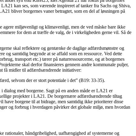
r et andet syn end KBH25, idet Agenda 21 har fokus på borgernes
i LA21 kan ses, som værende inspireret af tanker fra Sachs og Shiva,
 LA21 bliver borgernes vaner betragtet, som en del af løsningen på
erne agere miljøvenligt og klimavenligt, men de ved måske bare ikke
emmere for dem at træffe de valg, de i virkeligheden gerne vil. Så de
t borgerne skal reflektere og gentænke de daglige adfærdsmønstre og
rtere og samtidig begynde at se affald som en ressource. Ved dette
orbrug, transport etc.) tærer på naturressourcerne, og at borgernes
 Projekterne skal derfor finansieres gennem andre kommunale puljer,
t få midler til adfærdsændrende initiativer:
færd, selvom der er stort potentiale i det” (B19: 33-35).
plan i dialog med borgerne. Sagt på en anden måde er LA21 er
skellige projekter i LA21. De borgernære adfærdsændrende tiltag
l have borgene til at bidrage, men samtidig ikke prioriterer disse
inger og forbrug i hverdagen påvirker det globale miljø, men hvordan
ke rationaler, håndgribelighed, uafhængighed af systemerne og