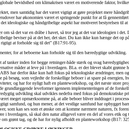
lobale bevidsthed om klimakrisen været en motiverende faktor, hvilket 
ktet, men samtidig har det været vigtigt at gøre projektet mere håndgribe
erudover har økonomien været et springende punkt for at få gennemført de
det ideologiske og håndgribelige aspekt har motiveret bestyrelsen til at 
er om så det var en dråbe i havet, så tror jeg at det var ideologien i det
ibelige beviser på at det her, det sker. Du kan ikke kun hænge det op på
igtigt at forholde sig til det” (B17:91-95).
menter, for at beboerne kan forholde sig til den bæredygtige udvikling.
 af tanker inden for begge retninger-både stærk og svag bæredygtighed.
rnative måder at leve på i hverdagen. Bl.a. er der blevet skabt grønne
. ABS har derfor ikke kun haft fokus på teknologiske ændringer, men 
 på besøg, som vejledte de forskellige beboer i at spare på energien, 
teter, og har for nyligt haft en planteworkshop, og det næste store proj
å de grundlæggende leveformer igennem implementeringen af de forskellig
redygtig udvikling skal udvikles nedefra med fokus på demokratiske pri
æret meget opmærksomme på, at alle beboer bliver inddraget i processe
gtigt samfund, og hun mener, at det vestlige samfund har opbygget barrier
ativer, som kan ses som et ønske om at komme nærmere naturen, fx foreni
øre i hverdagen, så skal den natur alligevel være en del af vores etik 
ke om grønt tag, og de har for nylig afholdt en planteworkshop (B17: 32