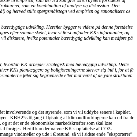
spektiv til empirien, som derved kan give os en dybere forståelse af
struktureret, som en kombination af analyse og diskussion. Den
) og herved stille spørgsmålstegn ved empirien og rationalisere os
 bæredygtige udvikling. Herefter bygger vi videre på denne forståelse
ygges efter samme skelet, hvor vi først udfolder KKs informanter, og
i vil diskutere, hvilke potentialer bæredygtig udvikling kan medføre på
or, hvordan KK arbejder strategisk med bæredygtig udvikling. Dette
iver KKs planlæggere og boligforeningerne skriver sig ind i, for at få
manterne føler sig begrænsede eller motiveret af de ydre strukturer.
t involverende og det styrende, som vi vil uddybe senere i kapitlet.
byen. KBH25s tilgang til løsning af klimaudfordringerne kan ud fra de
t, og at det er de økonomiske markedskræfter som skal løse
pital forøges. Hertil kan der nævne KK s opfattelse af CO2-
mange vindmøller op ude i Øresund, så vi i sidste ende ”eksporterer”