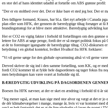
en stor del af hans identitet udadtil at fortælle om ABS grønne profil:
”Der er en stolthed over det. Det er ikke bare et sted jeg bor. Der er
Den tidligere formand, Krauss, har bl.a. fået nyt arbejde i Canada pga
plan eller som HFK, der gennem de bæredygtige tiltag forsøger at 
brandingstrategi for at blive mere attraktive. Bæredygtig udvikling kan
Her er CO2 en vigtig faktor i forhold til fortællingen om den grønne oms
lettere for ABS at søge penge, fordi der er så meget politisk fokus på
at de to foreninger igangsatte de bæredygtige tiltag. CO2-diskursen er 
betydning i en global kontekst, hvilket Hvalkof fra HFK forklarer:
”Vi vil gerne sørge for den globale opvarmning altså vi vil gerne vær
Derved skriver de sig ind i den samme fortælling, som KK, og er med t
fordi CO2 kommer til at fylde hele dagsordenen og tager fokus fra nogl
men betydningen kan være svært at forholde sig til.
BÆREDYGTIG UDVIKLING PÅ DAGSORDENEN GENNE
Boesen fra HFK nævner, at der er sket en ændring i forhold til ti år sid
”Jeg mener også, at man kan sige med stor alvor og vægt at det er jo o
de dér klimabevægelser i mange, mange år, hvis vi var kommet med det p
også er helt fantastisk det er at de lige pludselig så laver de noget