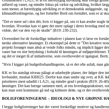
Grundstenen i LA21, er at en bæredygtig udvikling skal foregå genne
adfærd og vaner, og mindre fokus på vækst og udvikling, hvilket lægge
som mener, at bæredygtig udvikling er et demokratisk anliggende, og d
klimaudfordringerne, og her fortæller Berit om formålet, som er at sk
”Det er mere ud i den dér, hvis vi kigger på, om vi kan ændre nogle tin
hvordan. Hvordan kan vi gøre det mere oplagt i deres hverdag med madp
vidste, det var den vej de skulle” (B19: 230-232).
Overordnet for de forskellige initiativer i planen kan vi læse en forst
tænke alternative løsninger. Et eksempel på dette er ”Det kreative ress
projekt forsøger man altså at vende folks mindst, og implicit ligger de
vaner har en stor betydning i forhold til løsningen af miljøproblemer
og det er meget få af initiativerne, som overhovedet er igangsat. Berit
”Hvis I kigger på budgetforhandlingerne, så er det ofte asfalt, man går 
KK er fra statsligt niveau pålagt at udarbejde planer, der følger den 
lovbundet, modsat KBH25. Derfor kan man undre sig over, at KK ikke 
prioriteres mest udadtil i LA21, og mindre grad i praksis (B19: 26-40).
løsninger. Det kan hænge sammen med, at ens hverdagspraksisser, som e
kan man som kommune gå ind og kritisere dette, og er det overhoved
BOLIGFORENINGERNE – IDEOLOGI & NYE GRØNNE 
I begge boligforeninger har der været forskellige motiver og handler