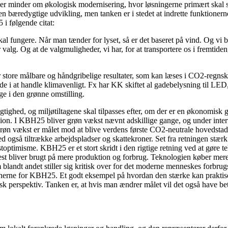
der minder om økologisk modernisering, hvor løsningerne primært skal
bæredygtige udvikling, men tanken er i stedet at indrette funktionerne
i følgende citat:
kal fungere. Når man tænder for lyset, så er det baseret på vind. Og vi
r valg. Og at de valgmuligheder, vi har, for at transportere os i fremtiden
store målbare og håndgribelige resultater, som kan læses i CO2-regnskabet
ede i at handle klimavenligt. Fx har KK skiftet al gadebelysning til LED,
age i den grønne omstilling.
gtighed, og miljøtiltagene skal tilpasses efter, om der er en økonomisk
n. I KBH25 bliver grøn vækst nævnt adskillige gange, og under intervi
røn vækst er målet mod at blive verdens første CO2-neutrale hovedsta
d også tiltrække arbejdspladser og skattekroner. Set fra retningen stærk
ptimisme. KBH25 er et stort skridt i den rigtige retning ved at gøre t
est bliver brugt på mere produktion og forbrug. Teknologien køber mere
blandt andet stiller sig kritisk over for det moderne menneskes forbrug
onerne for KBH25. Et godt eksempel på hvordan den stærke kan praktisere
tisk perspektiv. Tanken er, at hvis man ændrer målet vil det også have bet