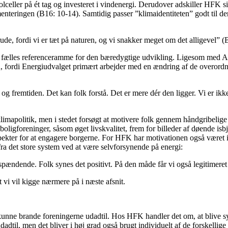
lceller på ét tag og investeret i vindenergi. Derudover adskiller HFK si
enteringen (B16: 10-14). Samtidig passer ”klimaidentiteten” godt til de
e, fordi vi er tæt på naturen, og vi snakker meget om det alligevel” (
en fælles referenceramme for den bæredygtige udvikling. Ligesom med A
, fordi Energiudvalget primært arbejder med en ændring af de overordn
e og fremtiden. Det kan folk forstå. Det er mere dér den ligger. Vi er i
limapolitik, men i stedet forsøgt at motivere folk gennem håndgribeli
 boligforeninger, såsom øget livskvalitet, frem for billeder af døende 
aspekter for at engagere borgerne. For HFK har motivationen også været 
ra det store system ved at være selvforsynende på energi:
pændende. Folk synes det positivt. På den måde får vi også legitimeret
 vi vil kigge nærmere på i næste afsnit.
kunne brande foreningerne udadtil. Hos HFK handler det om, at blive sy
til, men det bliver i høj grad også brugt individuelt af de forskellige 