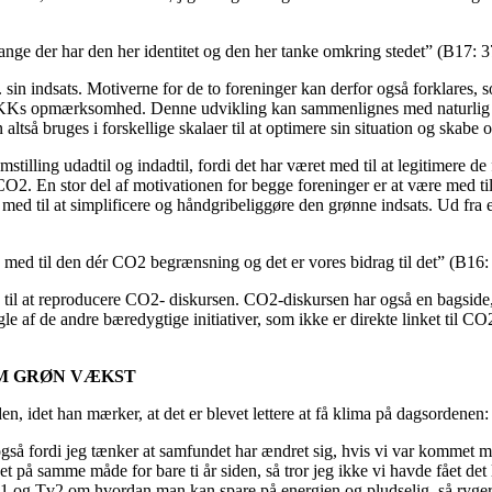
 mange der har den her identitet og den her tanke omkring stedet” (B17: 
. sin indsats. Motiverne for de to foreninger kan derfor også forklares,
få KKs opmærksomhed. Denne udvikling kan sammenlignes med naturlig 
 altså bruges i forskellige skalaer til at optimere sin situation og ska
tilling udadtil og indadtil, fordi det har været med til at legitimere de 
 CO2. En stor del af motivationen for begge foreninger er at være med ti
med til at simplificere og håndgribeliggøre den grønne indsats. Ud fra e
e med til den dér CO2 begrænsning og det er vores bidrag til det” (B16:
il at reproducere CO2- diskursen. CO2-diskursen har også en bagside, f
e af de andre bæredygtige initiativer, som ikke er direkte linket til CO2
M GRØN VÆKST
en, idet han mærker, at det er blevet lettere at få klima på dagsordenen:
gså fordi jeg tænker at samfundet har ændret sig, hvis vi var kommet med 
å samme måde for bare ti år siden, så tror jeg ikke vi havde fået det l
 i TV1 og Tv2 om hvordan man kan spare på energien og pludselig, så ryg