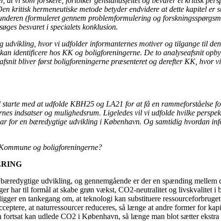
, at vi som forskere, fortolker genstandsfeltet og bevarer et kritisk per
Den kritisk hermeneutiske metode betyder endvidere at dette kapitel er 
 underen (formuleret gennem problemformulering og forskningsspørgsmål
øges besvaret i specialets konklusion.
g udvikling, hvor vi udfolder informanternes motiver og tilgange til den
i kan identificere hos KK og boligforeningerne. De to analyseafsnit opb
eafsnit bliver først boligforeningerne præsenteret og derefter KK, hvor v
vil starte med at udfolde KBH25 og LA21 for at få en rammeforståelse f
nes indsatser og mulighedsrum. Ligeledes vil vi udfolde hvilke perspekt
har for en bæredygtige udvikling i København. Og samtidig hvordan infor
ns Kommune og boligforeningerne?
ERING
en bæredygtige udvikling, og gennemgående er der en spænding mellem de
 har til formål at skabe grøn vækst, CO2-neutralitet og livskvalitet i 
 ligger en tankegang om, at teknologi kan substituere ressourceforbruge
acceptere, at naturressourcer reduceres, så længe at andre former for ka
 fortsat kan udlede CO2 i København, så længe man blot sætter ekstra 