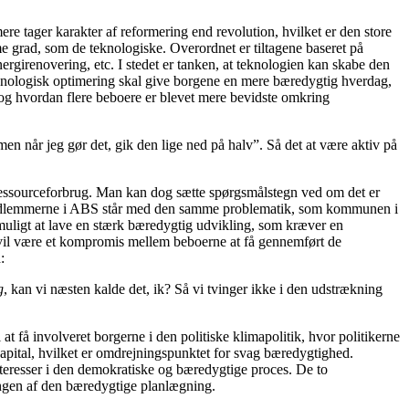
e tager karakter af reformering end revolution, hvilket er den store
e grad, som de teknologiske. Overordnet er tiltagene baseret på
ergirenovering, etc. I stedet er tanken, at teknologien kan skabe den
nologisk optimering skal give borgene en mere bæredygtig hverdag,
og hvordan flere beboere er blevet mere bevidste omkring
men når jeg gør det, gik den lige ned på halv”. Så det at være aktiv på
ressourceforbrug. Man kan dog sætte spørgsmålstegn ved om det er
esmedlemmerne i ABS står med den samme problematik, som kommunen i
muligt at lave en stærk bæredygtig udvikling, som kræver en
d vil være et kompromis mellem beboerne at få gennemført de
:
g
, kan vi næsten kalde det, ik? Så vi tvinger ikke i den udstrækning
t få involveret borgerne i den politiske klimapolitik, hvor politikerne
 kapital, hvilket er omdrejningspunktet for svag bæredygtighed.
interesser i den demokratiske og bæredygtige proces. De to
klingen af den bæredygtige planlægning.