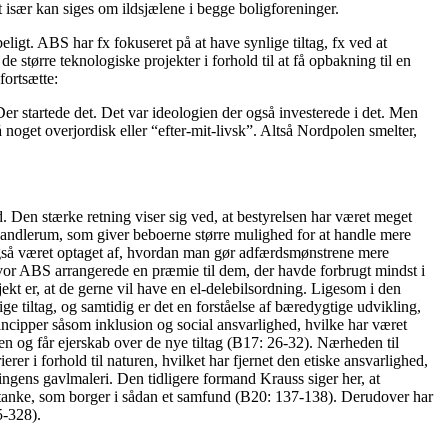
især kan siges om ildsjælene i begge boligforeninger.
ligt. ABS har fx fokuseret på at have synlige tiltag, fx ved at
 større teknologiske projekter i forhold til at få opbakning til en
fortsætte:
. Der startede det. Det var ideologien der også investerede i det. Men
 noget overjordisk eller “efter-mit-livsk”. Altså Nordpolen smelter,
 Den stærke retning viser sig ved, at bestyrelsen har været meget
 handlerum, som giver beboerne større mulighed for at handle mere
også været optaget af, hvordan man gør adfærdsmønstrene mere
hvor ABS arrangerede en præmie til dem, der havde forbrugt mindst i
ekt er, at de gerne vil have en el-delebilsordning. Ligesom i den
e tiltag, og samtidig er det en forståelse af bæredygtige udvikling,
ncipper såsom inklusion og social ansvarlighed, hvilke har været
n og får ejerskab over de nye tiltag (B17: 26-32). Nærheden til
er i forhold til naturen, hvilket har fjernet den etiske ansvarlighed,
ngens gavlmaleri. Den tidligere formand Krauss siger her, at
og tanke, som borger i sådan et samfund (B20: 137-138). Derudover har
5-328).