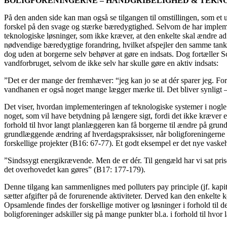
BOLIGFORENINGERNE – HÅNDGRIBELIGHED & TEKN
På den anden side kan man også se tilgangen til omstillingen, som et 
forskel på den svage og stærke bæredygtighed. Selvom de har implemen
teknologiske løsninger, som ikke kræver, at den enkelte skal ændre adf
nødvendige bæredygtige forandring, hvilket afspejler den samme ta
dog uden at borgerne selv behøver at gøre en indsats. Dog fortæller
vandforbruget, selvom de ikke selv har skulle gøre en aktiv indsats:
”Det er der mange der fremhæver: “jeg kan jo se at dér sparer jeg. For
vandhanen er også noget mange lægger mærke til. Det bliver synligt – 
Det viser, hvordan implementeringen af teknologiske systemer i nogl
noget, som vil have betydning på længere sigt, fordi det ikke kræv
forhold til hvor langt planlæggeren kan få borgerne til ændre på gru
grundlæggende ændring af hverdagspraksisser, når boligforeningerne sk
forskellige projekter (B16: 67-77). Et godt eksempel er det nye vaskehu
”Sindssygt energikrævende. Men de er dér. Til gengæld har vi sat prise
det overhovedet kan gøres” (B17: 177-179).
Denne tilgang kan sammenlignes med polluters pay principle (jf. kapitel
sætter afgifter på de forurenende aktiviteter. Derved kan den enkelte k
Opsamlende findes der forskellige motiver og løsninger i forhold til 
boligforeninger adskiller sig på mange punkter bl.a. i forhold til hvor