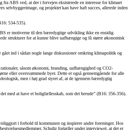
g fra ABS ved, at der i forvejen eksisterede en interesse for klimaet
res selvbyggerimage, og projektet kan have haft succes, allerede inden
B16: 534-535).
BS er motiverne til den bæredygtige udvikling ikke en ensidig
ede strukturer for at kunne blive uafhængige og få større økonomisk
kke gået ind i sådan nogle lange diskussioner omkring klimapolitik og
ge rationaler, såsom økonomi, branding, uafhængighed og CO2-
isbjørne eller oversvømmede byer. Dette er også gennemgående for alle
ideologisk, men i høj grad styret af, at de igennem bæredygtig
 det med at have et boligfællesskab, som det herude” (B16: 356-356).
nliggjort i forhold til kommunen og inspirere andre foreninger. Hos
bestyrelsesmedlemmer. Schultz fortæller under interviewet, at det er