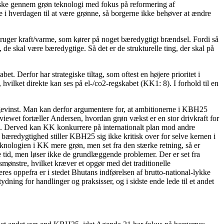
 ske gennem grøn teknologi med fokus på reformering af
 i hverdagen til at være grønne, så borgerne ikke behøver at ændre
 bruger kraft/varme, som kører på noget bæredygtigt brændsel. Fordi så
, de skal være bæredygtige. Så det er de strukturelle ting, der skal på
. Derfor har strategiske tiltag, som oftest en højere prioritet i
 hvilket direkte kan ses på el-/co2-regskabet (KK1: 8). I forhold til en
 gevinst. Man kan derfor argumentere for, at ambitionerne i KBH25
ewet fortæller Andersen, hvordan grøn vækst er en stor drivkraft for
d. Derved kan KK konkurrere på internationalt plan mod andre
 bæredygtighed stiller KBH25 sig ikke kritisk over for selve kernen i
eknologien i KK mere grøn, men set fra den stærke retning, så er
 tid, men løser ikke de grundlæggende problemer. Der er set fra
smønstre, hvilket kræver et opgør med det traditionelle
s oppefra er i stedet Bhutans indførelsen af brutto-national-lykke
ydning for handlinger og praksisser, og i sidste ende lede til et andet