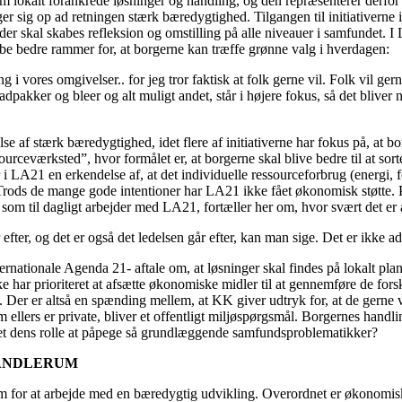
m lokalt forankrede løsninger og handling, og den repræsenterer derfo
r sig op ad retningen stærk bæredygtighed. Tilgangen til initiativerne 
er skal skabes refleksion og omstilling på alle niveauer i samfundet. I
abe bedre rammer for, at borgerne kan træffe grønne valg i hverdagen:
g i vores omgivelser.. for jeg tror faktisk at folk gerne vil. Folk vil g
akker og bleer og alt muligt andet, står i højere fokus, så det bliver n
åelse af stærk bæredygtighed, idet flere af initiativerne har fokus på, a
ourceværksted”, hvor formålet er, at borgerne skal blive bedre til at so
r i LA21 en erkendelse af, at det individuelle ressourceforbrug (energi, f
. Trods de mange gode intentioner har LA21 ikke fået økonomisk støtte.
, som til dagligt arbejder med LA21, fortæller her om, hvor svært det er a
efter, og det er også det ledelsen går efter, kan man sige. Det er ikke ad
internationale Agenda 21- aftale om, at løsninger skal findes på lokalt 
har prioriteret at afsætte økonomiske midler til at gennemføre de for
 Der er altså en spænding mellem, at KK giver udtryk for, at de gerne vi
llers er private, bliver et offentligt miljøspørgsmål. Borgernes handl
et dens rolle at påpege så grundlæggende samfundsproblematikker?
HANDLERUM
um for at arbejde med en bæredygtig udvikling. Overordnet er økonomis