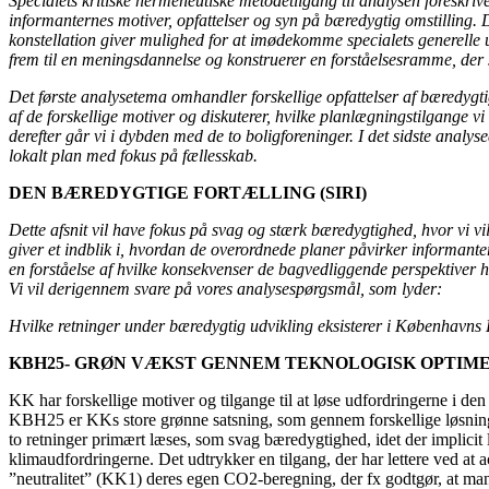
Specialets kritiske hermeneutiske metodetilgang til analysen foreskriver
informanternes motiver, opfattelser og syn på bæredygtig omstilling. 
konstellation giver mulighed for at imødekomme specialets generelle
frem til en meningsdannelse og konstruerer en forståelsesramme, der s
Det første analysetema omhandler forskellige opfattelser af bæredygti
af de forskellige motiver og diskuterer, hvilke planlægningstilgange v
derefter går vi i dybden med de to boligforeninger. I det sidste analys
lokalt plan med fokus på fællesskab.
DEN BÆREDYGTIGE FORTÆLLING (SIRI)
Dette afsnit vil have fokus på svag og stærk bæredygtighed, hvor vi 
giver et indblik i, hvordan de overordnede planer påvirker informanter
en forståelse af hvilke konsekvenser de bagvedliggende perspektiver 
Vi vil derigennem svare på vores analysespørgsmål, som lyder:
Hvilke retninger under bæredygtig udvikling eksisterer i Københav
KBH25- GRØN VÆKST GENNEM TEKNOLOGISK OPTIM
KK har forskellige motiver og tilgange til at løse udfordringerne i d
KBH25 er KKs store grønne satsning, som gennem forskellige løsninger
to retninger primært læses, som svag bæredygtighed, idet der implicit
klimaudfordringerne. Det udtrykker en tilgang, der har lettere ved at 
”neutralitet” (KK1) deres egen CO2-beregning, der fx godtgør, at man