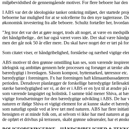
miljøbevidsthed de gennemgående motiver. For flere beboere har den g
I ABS var det de ideologiske tanker omkring miljøet, der startede proje
beboerne har mulighed for at se solcellerne fra den nye tagterrasse. D
økonomisk investering fra alle beboere. Schultz fortæller her, hvordan 
”Jeg tror det var det at gøre noget, trods alt noget, at være en medspill
det håndgribelige.. det har også været vores ide. Der skal være håndgr
men der går nok 50 år eller mere. Du skal have noget der er tæt på for r
Som citatet viser, er håndgribelighed, forståelse og nærhed vigtige ele
ABS motiver til den grønne omstilling kan ses, som værende inspireret
idelogisk og ambitiøs gennem hele processen og forsøger at tænke alte
bæredygtigt i hverdagen. Såsom kompost, byttemarked, tørresnor etc
bæredygtige i foreningen. Fx har foreningen haft klimaambassadørerne
perioden. Derudover planlægger de forskellige bæredygtige fællesaktivi
stærke bæredygtighed ser vi, at der er i ABS er en lyst til at ændre p
som værende langsigtet og holistisk. I samme tråd mener Shiva, at bæ
vigtige forudsætninger for den bæredygtige udvikling i ABS. De har v
naturen er ifølge Shiva et vigtigt element for at kunne skabe et bæredy
som naturligt opstår ved at leve tæt med naturen. ABS har flere initi
hensigten er at minde folk om, at selvom vi ikke har med naturen at g
de opført et drivhus på terrassen, skabt grønne udearealer, har et øns