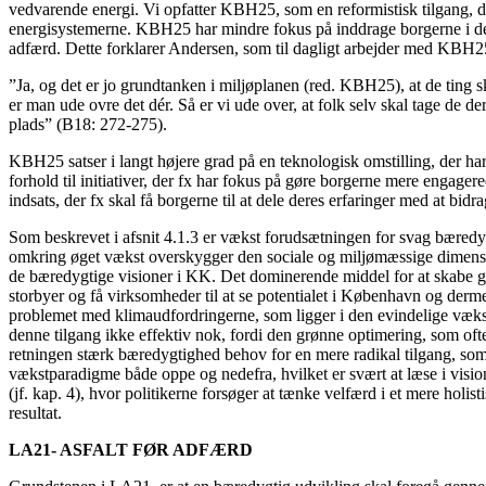
vedvarende energi. Vi opfatter KBH25, som en reformistisk tilgang, 
energisystemerne. KBH25 har mindre fokus på inddrage borgerne i den 
adfærd. Dette forklarer Andersen, som til dagligt arbejder med KBH25 
”Ja, og det er jo grundtanken i miljøplanen (red. KBH25), at de ting s
er man ude ovre det dér. Så er vi ude over, at folk selv skal tage de de
plads” (B18: 272-275).
KBH25 satser i langt højere grad på en teknologisk omstilling, der har 
forhold til initiativer, der fx har fokus på gøre borgerne mere engager
indsats, der fx skal få borgerne til at dele deres erfaringer med at bidr
Som beskrevet i afsnit 4.1.3 er vækst forudsætningen for svag bæredy
omkring øget vækst overskygger den sociale og miljømæssige dimensio
de bæredygtige visioner i KK. Det dominerende middel for at skabe g
storbyer og få virksomheder til at se potentialet i København og derme
problemet med klimaudfordringerne, som ligger i den evindelige væksto
denne tilgang ikke effektiv nok, fordi den grønne optimering, som oft
retningen stærk bæredygtighed behov for en mere radikal tilgang, som 
vækstparadigme både oppe og nedefra, hvilket er svært at læse i visi
(jf. kap. 4), hvor politikerne forsøger at tænke velfærd i et mere holis
resultat.
LA21- ASFALT FØR ADFÆRD