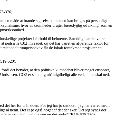
375-376).
 som en måde at brande sig selv, som enten kan bruges på personligt
kapitalisme, hvor virksomheder bruger bæredygtig udvikling, som en
be opmærksomhed.
forskellige projekter i forhold til beboerne. Samtidig har det været
l at nedsætte C02-niveauet, og det har været en afgørende faktor for,
t relationelt rumperspektiv får de lokalt forankrede projekter en
 519-520).
ordi det betyder, at den politiske klimadebat bliver meget ensporet,
 indsatsen. CO2 er samtidig uhåndgribeligt alle ved, at det skal ned,
det her for ti år siden. For jeg har jo snakket.. jeg har været med i
igeså nemt. Det er jo også noget af det der sker. Det jeg synes der
er reklamerne ind med det ene og det andet” (B16: 525-230).