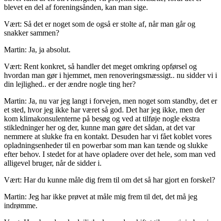
blevet en del af foreningsånden, kan man sige.
Vært: Så det er noget som de også er stolte af, når man går og
snakker sammen?
Martin: Ja, ja absolut.
Vært: Rent konkret, så handler det meget omkring opførsel og
hvordan man gør i hjemmet, men renoveringsmæssigt.. nu sidder vi i
din lejlighed.. er der ændre nogle ting her?
Martin: Ja, nu var jeg langt i forvejen, men noget som standby, det er
et sted, hvor jeg ikke har været så god. Det har jeg ikke, men der
kom klimakonsulenterne på besøg og ved at tilføje nogle ekstra
stikledninger her og der, kunne man gøre det sådan, at det var
nemmere at slukke fra en kontakt. Desuden har vi fået koblet vores
opladningsenheder til en powerbar som man kan tænde og slukke
efter behov. I stedet for at have opladere over det hele, som man ved
alligevel bruger, når de sidder i.
Vært: Har du kunne måle dig frem til om det så har gjort en forskel?
Martin: Jeg har ikke prøvet at måle mig frem til det, det må jeg
indrømme.