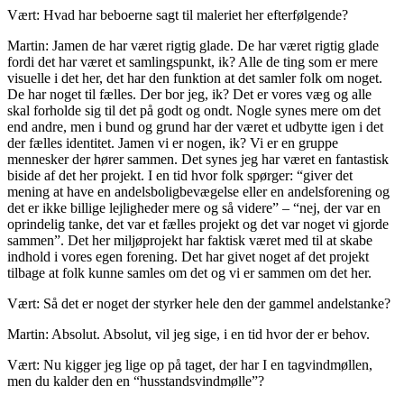
Vært: Hvad har beboerne sagt til maleriet her efterfølgende?
Martin: Jamen de har været rigtig glade. De har været rigtig glade
fordi det har været et samlingspunkt, ik? Alle de ting som er mere
visuelle i det her, det har den funktion at det samler folk om noget.
De har noget til fælles. Der bor jeg, ik? Det er vores væg og alle
skal forholde sig til det på godt og ondt. Nogle synes mere om det
end andre, men i bund og grund har der været et udbytte igen i det
der fælles identitet. Jamen vi er nogen, ik? Vi er en gruppe
mennesker der hører sammen. Det synes jeg har været en fantastisk
biside af det her projekt. I en tid hvor folk spørger: “giver det
mening at have en andelsboligbevægelse eller en andelsforening og
det er ikke billige lejligheder mere og så videre” – “nej, der var en
oprindelig tanke, det var et fælles projekt og det var noget vi gjorde
sammen”. Det her miljøprojekt har faktisk været med til at skabe
indhold i vores egen forening. Det har givet noget af det projekt
tilbage at folk kunne samles om det og vi er sammen om det her.
Vært: Så det er noget der styrker hele den der gammel andelstanke?
Martin: Absolut. Absolut, vil jeg sige, i en tid hvor der er behov.
Vært: Nu kigger jeg lige op på taget, der har I en tagvindmøllen,
men du kalder den en “husstandsvindmølle”?