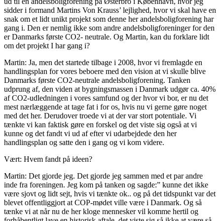
ud til en andelsboligforening på Østerbro i København, hvor jeg
sidder i formand Martins Von Krauss’ lejlighed, hvor vi skal have en
snak om et lidt unikt projekt som denne her andelsboligforening har
gang i. Den er nemlig ikke som andre andelsboligforeninger for den
er Danmarks første CO2- neutrale. Og Martin, kan du forklare lidt
om det projekt I har gang i?
Martin: Ja, men det startede tilbage i 2008, hvor vi fremlagde en
handlingsplan for vores beboere med den vision at vi skulle blive
Danmarks første CO2-neutrale andelsboligforening. Tanken
udprung af, den viden at bygningsmassen i Danmark udgør ca. 40%
af CO2-udledningen i vores samfund og der hvor vi bor, er nu det
mest nærlæggende at tage fat i for os, hvis nu vi gerne gøre noget
med det her. Derudover troede vi at der var stort potentiale. Vi
tænkte vi kan faktisk gøre en forskel og det viste sig også at vi
kunne og det fandt vi ud af efter vi udarbejdede den her
handlingsplan og satte den i gang og vi kom videre.
Vært: Hvem fandt på ideen?
Martin: Det gjorde jeg. Det gjorde jeg sammen med et par andre
inde fra foreningen. Jeg kom på tanken og sagde:” kunne det ikke
være sjovt og lidt sejt, hvis vi tænkte ok.. og på det tidspunkt var det
blevet offentliggjort at COP-mødet ville være i Danmark. Og så
tænke vi at når nu de her kloge mennesker vil komme hertil og
forhåbentligt lave en historisk aftale, det viste sig så ikke at være så