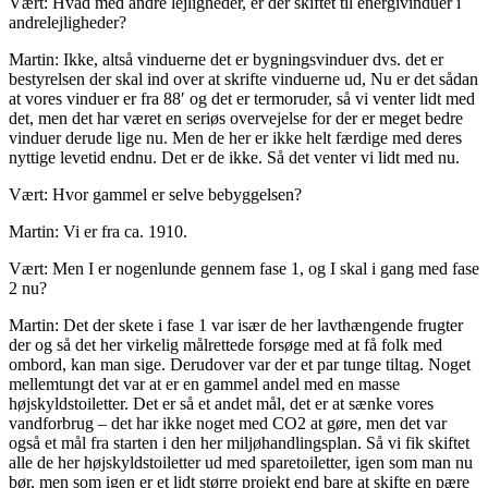
Vært: Hvad med andre lejligheder, er der skiftet til energivinduer i
andrelejligheder?
Martin: Ikke, altså vinduerne det er bygningsvinduer dvs. det er
bestyrelsen der skal ind over at skrifte vinduerne ud, Nu er det sådan
at vores vinduer er fra 88′ og det er termoruder, så vi venter lidt med
det, men det har været en seriøs overvejelse for der er meget bedre
vinduer derude lige nu. Men de her er ikke helt færdige med deres
nyttige levetid endnu. Det er de ikke. Så det venter vi lidt med nu.
Vært: Hvor gammel er selve bebyggelsen?
Martin: Vi er fra ca. 1910.
Vært: Men I er nogenlunde gennem fase 1, og I skal i gang med fase
2 nu?
Martin: Det der skete i fase 1 var især de her lavthængende frugter
der og så det her virkelig målrettede forsøge med at få folk med
ombord, kan man sige. Derudover var der et par tunge tiltag. Noget
mellemtungt det var at er en gammel andel med en masse
højskyldstoiletter. Det er så et andet mål, det er at sænke vores
vandforbrug – det har ikke noget med CO2 at gøre, men det var
også et mål fra starten i den her miljøhandlingsplan. Så vi fik skiftet
alle de her højskyldstoiletter ud med sparetoiletter, igen som man nu
bør, men som igen er et lidt større projekt end bare at skifte en pære