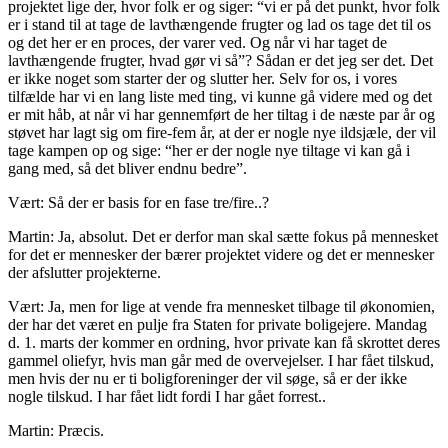
projektet lige der, hvor folk er og siger: “vi er på det punkt, hvor folk
er i stand til at tage de lavthængende frugter og lad os tage det til os
og det her er en proces, der varer ved. Og når vi har taget de
lavthængende frugter, hvad gør vi så”? Sådan er det jeg ser det. Det
er ikke noget som starter der og slutter her. Selv for os, i vores
tilfælde har vi en lang liste med ting, vi kunne gå videre med og det
er mit håb, at når vi har gennemført de her tiltag i de næste par år og
støvet har lagt sig om fire-fem år, at der er nogle nye ildsjæle, der vil
tage kampen op og sige: “her er der nogle nye tiltage vi kan gå i
gang med, så det bliver endnu bedre”.
Vært: Så der er basis for en fase tre/fire..?
Martin: Ja, absolut. Det er derfor man skal sætte fokus på mennesket
for det er mennesker der bærer projektet videre og det er mennesker
der afslutter projekterne.
Vært: Ja, men for lige at vende fra mennesket tilbage til økonomien,
der har det været en pulje fra Staten for private boligejere. Mandag
d. 1. marts der kommer en ordning, hvor private kan få skrottet deres
gammel oliefyr, hvis man går med de overvejelser. I har fået tilskud,
men hvis der nu er ti boligforeninger der vil søge, så er der ikke
nogle tilskud. I har fået lidt fordi I har gået forrest..
Martin: Præcis.