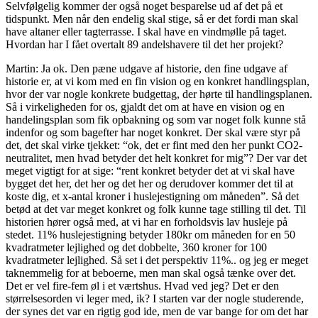
Selvfølgelig kommer der også noget besparelse ud af det på et
tidspunkt. Men når den endelig skal stige, så er det fordi man skal
have altaner eller tagterrasse. I skal have en vindmølle på taget.
Hvordan har I fået overtalt 89 andelshavere til det her projekt?
Martin: Ja ok. Den pæne udgave af historie, den fine udgave af
historie er, at vi kom med en fin vision og en konkret handlingsplan,
hvor der var nogle konkrete budgettag, der hørte til handlingsplanen.
Så i virkeligheden for os, gjaldt det om at have en vision og en
handelingsplan som fik opbakning og som var noget folk kunne stå
indenfor og som bagefter har noget konkret. Der skal være styr på
det, det skal virke tjekket: “ok, det er fint med den her punkt CO2-
neutralitet, men hvad betyder det helt konkret for mig”? Der var det
meget vigtigt for at sige: “rent konkret betyder det at vi skal have
bygget det her, det her og det her og derudover kommer det til at
koste dig, et x-antal kroner i huslejestigning om måneden”. Så det
betød at det var meget konkret og folk kunne tage stilling til det. Til
historien hører også med, at vi har en forholdsvis lav husleje på
stedet. 11% huslejestigning betyder 180kr om måneden for en 50
kvadratmeter lejlighed og det dobbelte, 360 kroner for 100
kvadratmeter lejlighed. Så set i det perspektiv 11%.. og jeg er meget
taknemmelig for at beboerne, men man skal også tænke over det.
Det er vel fire-fem øl i et værtshus. Hvad ved jeg? Det er den
størrelsesorden vi leger med, ik? I starten var der nogle studerende,
der synes det var en rigtig god ide, men de var bange for om det har