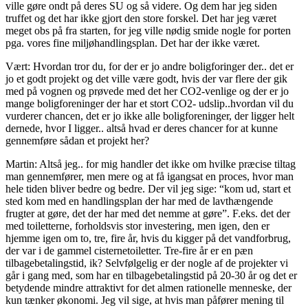
ville gøre ondt på deres SU og så videre. Og dem har jeg siden
truffet og det har ikke gjort den store forskel. Det har jeg været
meget obs på fra starten, for jeg ville nødig smide nogle for porten
pga. vores fine miljøhandlingsplan. Det har der ikke været.
Vært: Hvordan tror du, for der er jo andre boligforinger der.. det er
jo et godt projekt og det ville være godt, hvis der var flere der gik
med på vognen og prøvede med det her CO2-venlige og der er jo
mange boligforeninger der har et stort CO2- udslip..hvordan vil du
vurderer chancen, det er jo ikke alle boligforeninger, der ligger helt
dernede, hvor I ligger.. altså hvad er deres chancer for at kunne
gennemføre sådan et projekt her?
Martin: Altså jeg.. for mig handler det ikke om hvilke præcise tiltag
man gennemfører, men mere og at få igangsat en proces, hvor man
hele tiden bliver bedre og bedre. Der vil jeg sige: “kom ud, start et
sted kom med en handlingsplan der har med de lavthængende
frugter at gøre, det der har med det nemme at gøre”. F.eks. det der
med toiletterne, forholdsvis stor investering, men igen, den er
hjemme igen om to, tre, fire år, hvis du kigger på det vandforbrug,
der var i de gammel cisternetoiletter. Tre-fire år er en pæn
tilbagebetalingstid, ik? Selvfølgelig er der nogle af de projekter vi
går i gang med, som har en tilbagebetalingstid på 20-30 år og det er
betydende mindre attraktivt for det almen rationelle menneske, der
kun tænker økonomi. Jeg vil sige, at hvis man påfører mening til