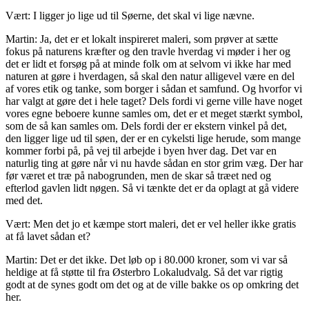
Vært: I ligger jo lige ud til Søerne, det skal vi lige nævne.
Martin: Ja, det er et lokalt inspireret maleri, som prøver at sætte
fokus på naturens kræfter og den travle hverdag vi møder i her og
det er lidt et forsøg på at minde folk om at selvom vi ikke har med
naturen at gøre i hverdagen, så skal den natur alligevel være en del
af vores etik og tanke, som borger i sådan et samfund. Og hvorfor vi
har valgt at gøre det i hele taget? Dels fordi vi gerne ville have noget
vores egne beboere kunne samles om, det er et meget stærkt symbol,
som de så kan samles om. Dels fordi der er ekstern vinkel på det,
den ligger lige ud til søen, der er en cykelsti lige herude, som mange
kommer forbi på, på vej til arbejde i byen hver dag. Det var en
naturlig ting at gøre når vi nu havde sådan en stor grim væg. Der har
før været et træ på nabogrunden, men de skar så træet ned og
efterlod gavlen lidt nøgen. Så vi tænkte det er da oplagt at gå videre
med det.
Vært: Men det jo et kæmpe stort maleri, det er vel heller ikke gratis
at få lavet sådan et?
Martin: Det er det ikke. Det løb op i 80.000 kroner, som vi var så
heldige at få støtte til fra Østerbro Lokaludvalg. Så det var rigtig
godt at de synes godt om det og at de ville bakke os op omkring det
her.