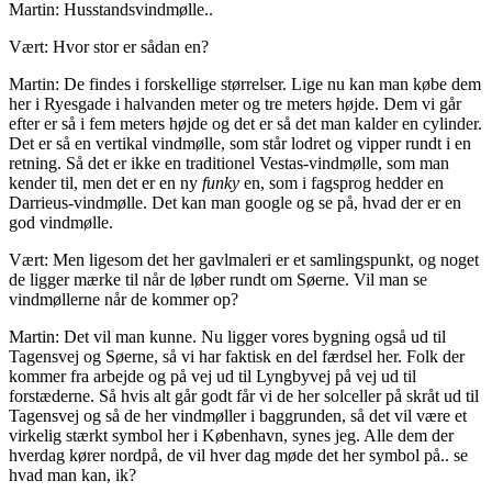
Martin: Husstandsvindmølle..
Vært: Hvor stor er sådan en?
Martin: De findes i forskellige størrelser. Lige nu kan man købe dem
her i Ryesgade i halvanden meter og tre meters højde. Dem vi går
efter er så i fem meters højde og det er så det man kalder en cylinder.
Det er så en vertikal vindmølle, som står lodret og vipper rundt i en
retning. Så det er ikke en traditionel Vestas-vindmølle, som man
kender til, men det er en ny
funky
en, som i fagsprog hedder en
Darrieus-vindmølle. Det kan man google og se på, hvad der er en
god vindmølle.
Vært: Men ligesom det her gavlmaleri er et samlingspunkt, og noget
de ligger mærke til når de løber rundt om Søerne. Vil man se
vindmøllerne når de kommer op?
Martin: Det vil man kunne. Nu ligger vores bygning også ud til
Tagensvej og Søerne, så vi har faktisk en del færdsel her. Folk der
kommer fra arbejde og på vej ud til Lyngbyvej på vej ud til
forstæderne. Så hvis alt går godt får vi de her solceller på skråt ud til
Tagensvej og så de her vindmøller i baggrunden, så det vil være et
virkelig stærkt symbol her i København, synes jeg. Alle dem der
hverdag kører nordpå, de vil hver dag møde det her symbol på.. se
hvad man kan, ik?