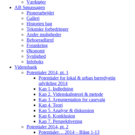
Værktøjer
AB Søpassagen
Pionerarbejdet
Galleri
Historien bag
Tekniske forbedringer
Andre muligheder
Beboeradfærd
Forankring
Økonomi
Synlighed
Infoboks
Vidensbank
Potentialer 2014, pt. 1
Potentialer for lokal & urban bæredygtig
udvikling 2014
Kap 1. Indledning
Kap 2. Videnskabsteori & metode
Kap 3. Argumentation for casevalg
Kap 4. Teori
Kap 5. Analyse & diskussion
Kap 6. Konklusion
Kap 7. Perspektivering
Potentialer 2014, pt. 2
Potentialer… 2014 – Bilag 1-13