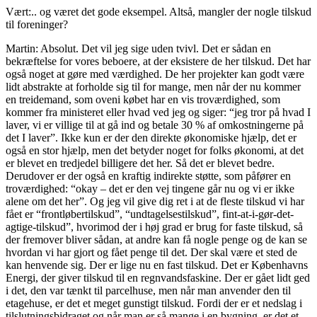
Vært:.. og været det gode eksempel. Altså, mangler der nogle tilskud
til foreninger?
Martin: Absolut. Det vil jeg sige uden tvivl. Det er sådan en
bekræftelse for vores beboere, at der eksistere de her tilskud. Det har
også noget at gøre med værdighed. De her projekter kan godt være
lidt abstrakte at forholde sig til for mange, men når der nu kommer
en treidemand, som oveni købet har en vis troværdighed, som
kommer fra ministeret eller hvad ved jeg og siger: “jeg tror på hvad I
laver, vi er villige til at gå ind og betale 30 % af omkostningerne på
det I laver”. Ikke kun er der den direkte økonomiske hjælp, det er
også en stor hjælp, men det betyder noget for folks økonomi, at det
er blevet en tredjedel billigere det her. Så det er blevet bedre.
Derudover er der også en kraftig indirekte støtte, som påfører en
troværdighed: “okay – det er den vej tingene går nu og vi er ikke
alene om det her”. Og jeg vil give dig ret i at de fleste tilskud vi har
fået er “frontløbertilskud”, “undtagelsestilskud”, fint-at-i-gør-det-
agtige-tilskud”, hvorimod der i høj grad er brug for faste tilskud, så
der fremover bliver sådan, at andre kan få nogle penge og de kan se
hvordan vi har gjort og fået penge til det. Der skal være et sted de
kan henvende sig. Der er lige nu en fast tilskud. Det er Københavns
Energi, der giver tilskud til en regnvandsfaskine. Der er gået lidt ged
i det, den var tænkt til parcelhuse, men når man anvender den til
etagehuse, er det et meget gunstigt tilskud. Fordi der er et nedslag i
tilslutningsbidraget og når man er så mange i en bygning, er det et