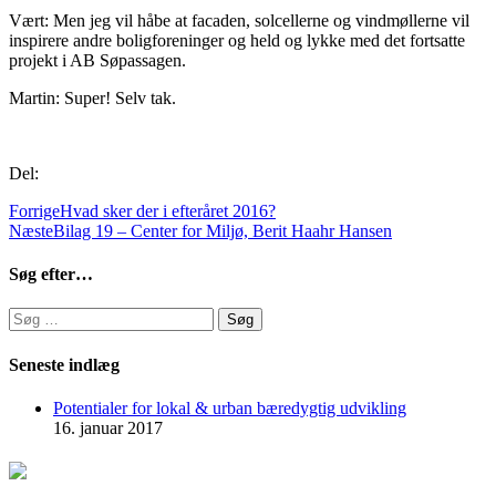
Vært: Men jeg vil håbe at facaden, solcellerne og vindmøllerne vil
inspirere andre boligforeninger og held og lykke med det fortsatte
projekt i AB Søpassagen.
Martin: Super! Selv tak.
Del:
Forrige
Hvad sker der i efteråret 2016?
Næste
Bilag 19 – Center for Miljø, Berit Haahr Hansen
Søg efter…
Søg
efter:
Seneste indlæg
Potentialer for lokal & urban bæredygtig udvikling
16. januar 2017