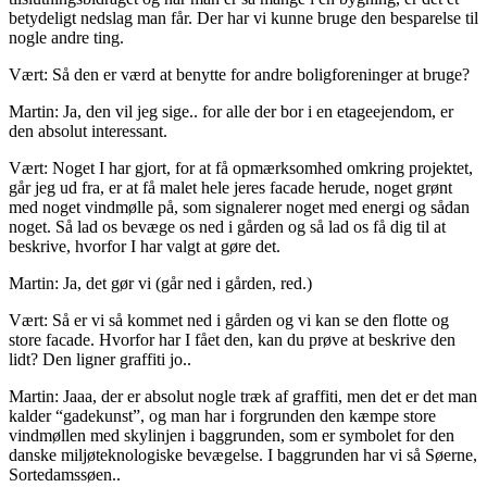
betydeligt nedslag man får. Der har vi kunne bruge den besparelse til
nogle andre ting.
Vært: Så den er værd at benytte for andre boligforeninger at bruge?
Martin: Ja, den vil jeg sige.. for alle der bor i en etageejendom, er
den absolut interessant.
Vært: Noget I har gjort, for at få opmærksomhed omkring projektet,
går jeg ud fra, er at få malet hele jeres facade herude, noget grønt
med noget vindmølle på, som signalerer noget med energi og sådan
noget. Så lad os bevæge os ned i gården og så lad os få dig til at
beskrive, hvorfor I har valgt at gøre det.
Martin: Ja, det gør vi (går ned i gården, red.)
Vært: Så er vi så kommet ned i gården og vi kan se den flotte og
store facade. Hvorfor har I fået den, kan du prøve at beskrive den
lidt? Den ligner graffiti jo..
Martin: Jaaa, der er absolut nogle træk af graffiti, men det er det man
kalder “gadekunst”, og man har i forgrunden den kæmpe store
vindmøllen med skylinjen i baggrunden, som er symbolet for den
danske miljøteknologiske bevægelse. I baggrunden har vi så Søerne,
Sortedamssøen..