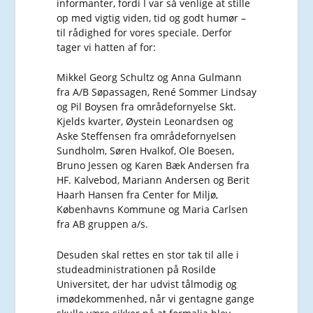
informanter, fordi I var så venlige at stille
op med vigtig viden, tid og godt humør –
til rådighed for vores speciale. Derfor
tager vi hatten af for:
Mikkel Georg Schultz og Anna Gulmann
fra A/B Søpassagen, René Sommer Lindsay
og Pil Boysen fra områdefornyelse Skt.
Kjelds kvarter, Øystein Leonardsen og
Aske Steffensen fra områdefornyelsen
Sundholm, Søren Hvalkof, Ole Boesen,
Bruno Jessen og Karen Bæk Andersen fra
HF. Kalvebod, Mariann Andersen og Berit
Haarh Hansen fra Center for Miljø,
Københavns Kommune og Maria Carlsen
fra AB gruppen a/s.
Desuden skal rettes en stor tak til alle i
studeadministrationen på Rosilde
Universitet, der har udvist tålmodig og
imødekommenhed, når vi gentagne gange