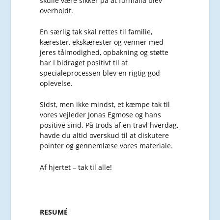
skulle være sikker på at formalia blev
overholdt.
En særlig tak skal rettes til familie,
kærester, ekskærester og venner med
jeres tålmodighed, opbakning og støtte
har I bidraget positivt til at
specialeprocessen blev en rigtig god
oplevelse.
Sidst, men ikke mindst, et kæmpe tak til
vores vejleder Jonas Egmose og hans
positive sind. På trods af en travl hverdag,
havde du altid overskud til at diskutere
pointer og gennemlæse vores materiale.
Af hjertet – tak til alle!
RESUMÉ