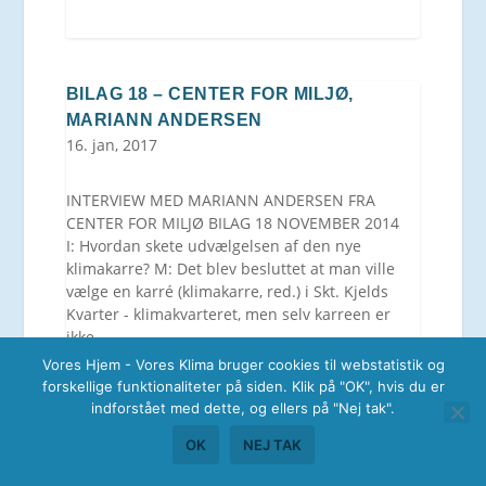
BILAG 18 – CENTER FOR MILJØ,
MARIANN ANDERSEN
16. jan, 2017
INTERVIEW MED MARIANN ANDERSEN FRA
CENTER FOR MILJØ BILAG 18 NOVEMBER 2014
I: Hvordan skete udvælgelsen af den nye
klimakarre? M: Det blev besluttet at man ville
vælge en karré (klimakarre, red.) i Skt. Kjelds
Kvarter - klimakvarteret, men selv karreen er
ikke...
læs mere
Vores Hjem - Vores Klima bruger cookies til webstatistik og
forskellige funktionaliteter på siden. Klik på "OK", hvis du er
indforstået med dette, og ellers på "Nej tak".
OK
NEJ TAK
BILAG 19 – CENTER FOR MILJØ, BERIT