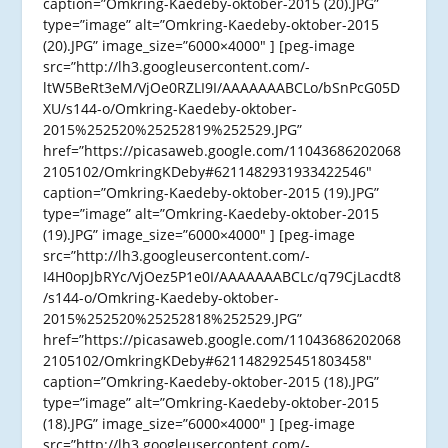
caption=”Omkring-Kaedeby-oktober-2015 (20).JPG”
type=”image” alt=”Omkring-Kaedeby-oktober-2015
(20).JPG” image_size=”6000×4000″ ] [peg-image
src=”http://lh3.googleusercontent.com/-
ltW5BeRt3eM/VjOe0RZLI9I/AAAAAAABCLo/bSnPcG05D
XU/s144-o/Omkring-Kaedeby-oktober-
2015%252520%25252819%252529.JPG”
href=”https://picasaweb.google.com/11043686202068
2105102/OmkringKDeby#6211482931933422546″
caption=”Omkring-Kaedeby-oktober-2015 (19).JPG”
type=”image” alt=”Omkring-Kaedeby-oktober-2015
(19).JPG” image_size=”6000×4000″ ] [peg-image
src=”http://lh3.googleusercontent.com/-
I4H0opJbRYc/VjOez5P1e0I/AAAAAAABCLc/q79CjLacdt8
/s144-o/Omkring-Kaedeby-oktober-
2015%252520%25252818%252529.JPG”
href=”https://picasaweb.google.com/11043686202068
2105102/OmkringKDeby#6211482925451803458″
caption=”Omkring-Kaedeby-oktober-2015 (18).JPG”
type=”image” alt=”Omkring-Kaedeby-oktober-2015
(18).JPG” image_size=”6000×4000″ ] [peg-image
src=”http://lh3.googleusercontent.com/-