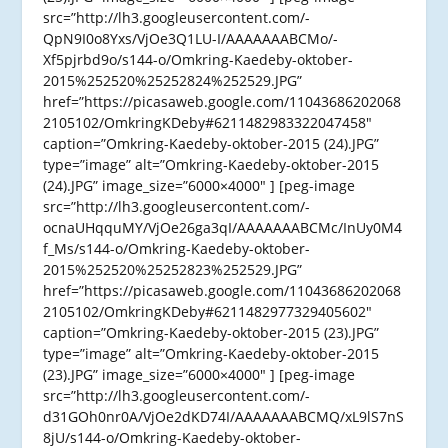
src=”http://lh3.googleusercontent.com/-
QpN9I0o8Yxs/VjOe3Q1LU-I/AAAAAAABCMo/-
Xf5pjrbd9o/s144-o/Omkring-Kaedeby-oktober-
2015%252520%25252824%252529.JPG”
href=”https://picasaweb.google.com/11043686202068
2105102/OmkringKDeby#6211482983322047458″
caption=”Omkring-Kaedeby-oktober-2015 (24).JPG”
type=”image” alt=”Omkring-Kaedeby-oktober-2015
(24).JPG” image_size=”6000×4000″ ] [peg-image
src=”http://lh3.googleusercontent.com/-
ocnaUHqquMY/VjOe26ga3qI/AAAAAAABCMc/InUy0M4
f_Ms/s144-o/Omkring-Kaedeby-oktober-
2015%252520%25252823%252529.JPG”
href=”https://picasaweb.google.com/11043686202068
2105102/OmkringKDeby#6211482977329405602″
caption=”Omkring-Kaedeby-oktober-2015 (23).JPG”
type=”image” alt=”Omkring-Kaedeby-oktober-2015
(23).JPG” image_size=”6000×4000″ ] [peg-image
src=”http://lh3.googleusercontent.com/-
d31GOh0nr0A/VjOe2dKD74I/AAAAAAABCMQ/xL9lS7nS
8jU/s144-o/Omkring-Kaedeby-oktober-