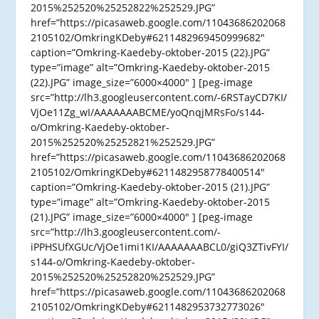
2015%252520%25252822%252529.JPG”
href=”https://picasaweb.google.com/11043686202068
2105102/OmkringKDeby#6211482969450999682″
caption=”Omkring-Kaedeby-oktober-2015 (22).JPG”
type=”image” alt=”Omkring-Kaedeby-oktober-2015
(22).JPG” image_size=”6000×4000″ ] [peg-image
src=”http://lh3.googleusercontent.com/-6RSTayCD7KI/
VjOe11Zg_wI/AAAAAAABCME/yoQnqjMRsFo/s144-
o/Omkring-Kaedeby-oktober-
2015%252520%25252821%252529.JPG”
href=”https://picasaweb.google.com/11043686202068
2105102/OmkringKDeby#6211482958778400514″
caption=”Omkring-Kaedeby-oktober-2015 (21).JPG”
type=”image” alt=”Omkring-Kaedeby-oktober-2015
(21).JPG” image_size=”6000×4000″ ] [peg-image
src=”http://lh3.googleusercontent.com/-
iPPHSUfXGUc/VjOe1imi1KI/AAAAAAABCL0/giQ3ZTivFYI/
s144-o/Omkring-Kaedeby-oktober-
2015%252520%25252820%252529.JPG”
href=”https://picasaweb.google.com/11043686202068
2105102/OmkringKDeby#6211482953732773026″