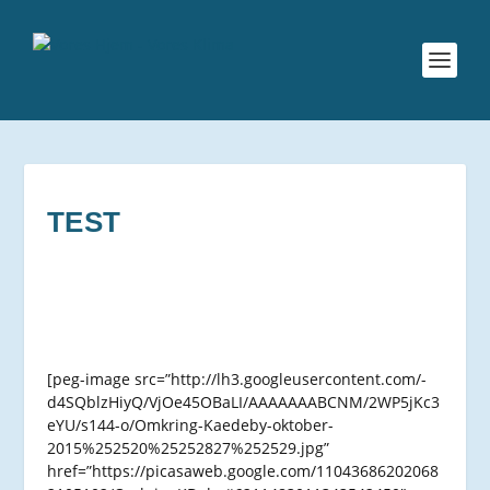
TEST
[peg-image src=”http://lh3.googleusercontent.com/-
d4SQblzHiyQ/VjOe45OBaLI/AAAAAAABCNM/2WP5jKc3
eYU/s144-o/Omkring-Kaedeby-oktober-
2015%252520%25252827%252529.jpg”
href=”https://picasaweb.google.com/11043686202068