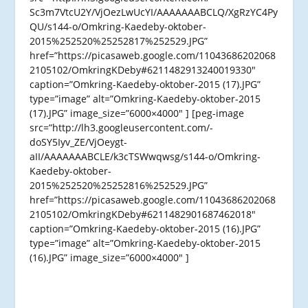
Sc3m7VtcU2Y/VjOezLwUcYI/AAAAAAABCLQ/XgRzYC4Py
QU/s144-o/Omkring-Kaedeby-oktober-
2015%252520%25252817%252529.JPG”
href=”https://picasaweb.google.com/11043686202068
2105102/OmkringKDeby#6211482913240019330″
caption=”Omkring-Kaedeby-oktober-2015 (17).JPG”
type=”image” alt=”Omkring-Kaedeby-oktober-2015
(17).JPG” image_size=”6000×4000″ ] [peg-image
src=”http://lh3.googleusercontent.com/-
doSY5Iyv_ZE/VjOeygt-
aII/AAAAAAABCLE/k3cTSWwqwsg/s144-o/Omkring-
Kaedeby-oktober-
2015%252520%25252816%252529.JPG”
href=”https://picasaweb.google.com/11043686202068
2105102/OmkringKDeby#6211482901687462018″
caption=”Omkring-Kaedeby-oktober-2015 (16).JPG”
type=”image” alt=”Omkring-Kaedeby-oktober-2015
(16).JPG” image_size=”6000×4000″ ]