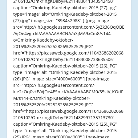
2105102/OmkringKDeby#6211483011343542450″
caption=”Omkring-Kaedeby-oktober-2015 (27).jpg”
type=”image” alt=”Omkring-Kaedeby-oktober-2015
(27).jpg” image_size=”3984×2988″ ] [peg-image
src=”http://lh3.googleusercontent.com/-5yZk36OqQBE
/VjOe4vg-ckI/AAAAAAABCNA/a3jMA9xCiu8/s144-
o/Omkring-Kaedeby-oktober-
2015%252520%25252826%252529.JPG”
href=”https://picasaweb.google.com/11043686202068
2105102/OmkringKDeby#6211483008738685506″
caption=”Omkring-Kaedeby-oktober-2015 (26).JPG”
type=”image” alt=”Omkring-Kaedeby-oktober-2015
(26).JPG” image_size=”4000×6000″ ] [peg-image
src=”http://lh3.googleusercontent.com/-
kje2cOq0vkE/VjOe4ESnJcI/AAAAAAABCM0/55slV_KOdF
M/s144-o/Omkring-Kaedeby-oktober-
2015%252520%25252825%252529.JPG”
href=”https://picasaweb.google.com/11043686202068
2105102/OmkringKDeby#6211482997135713730″
caption=”Omkring-Kaedeby-oktober-2015 (25).JPG”
type=”image” alt=”Omkring-Kaedeby-oktober-2015
(25).JPG” image_size=”6000×4000″ ] [peg-image