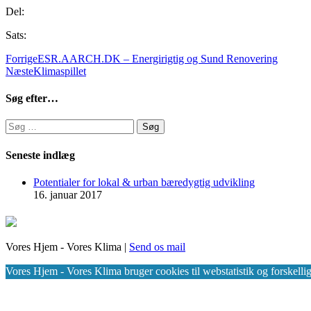
Del:
Sats:
Forrige
ESR.AARCH.DK – Energirigtig og Sund Renovering
Næste
Klimaspillet
Søg efter…
Søg
efter:
Seneste indlæg
Potentialer for lokal & urban bæredygtig udvikling
16. januar 2017
Vores Hjem - Vores Klima |
Send os mail
Vores Hjem - Vores Klima bruger cookies til webstatistik og forskellige