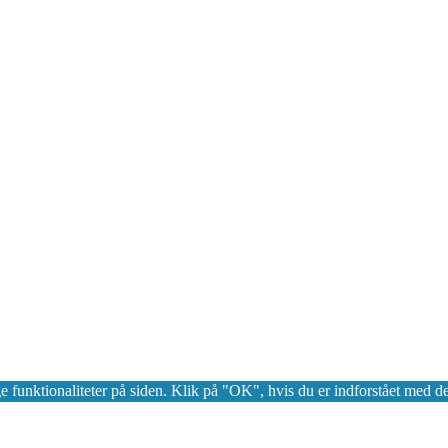
 funktionaliteter på siden. Klik på "OK", hvis du er indforstået med det