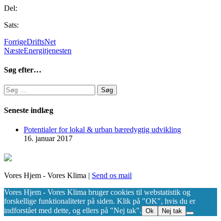
Del:
Sats:
Forrige
DriftsNet
Næste
Energitjenesten
Søg efter…
Søg
efter:
Seneste indlæg
Potentialer for lokal & urban bæredygtig udvikling
16. januar 2017
Vores Hjem - Vores Klima |
Send os mail
Vores Hjem - Vores Klima bruger cookies til webstatistik og
forskellige funktionaliteter på siden. Klik på "OK", hvis du er
indforstået med dette, og ellers på "Nej tak".
Ok
Nej tak