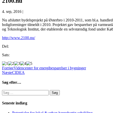
2100.nu
4. sep, 2016
|
Nu afsluttet bydelsprojekt på Østerbro i 2010-2011, som bl.a. handle
boligforeninger tilmeldt i 2010. Projektet gav besparelser på varmean
og Teknologisk Institut, der etablerede en selvstændig fond under
http://www.2100.nu/
Del:
Sats:
Forrige
Videncenter for energibesparelser i bygninger
Næste
CIDEA
Søg efter…
Søg
efter:
Seneste indlæg
Potentialer for lokal & urban bæredygtig udvikling