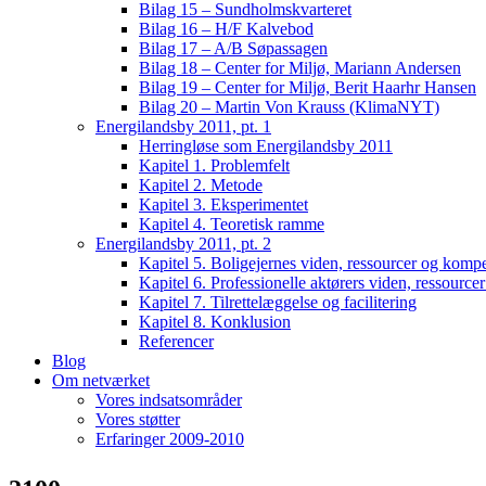
Bilag 15 – Sundholmskvarteret
Bilag 16 – H/F Kalvebod
Bilag 17 – A/B Søpassagen
Bilag 18 – Center for Miljø, Mariann Andersen
Bilag 19 – Center for Miljø, Berit Haarhr Hansen
Bilag 20 – Martin Von Krauss (KlimaNYT)
Energilandsby 2011, pt. 1
Herringløse som Energilandsby 2011
Kapitel 1. Problemfelt
Kapitel 2. Metode
Kapitel 3. Eksperimentet
Kapitel 4. Teoretisk ramme
Energilandsby 2011, pt. 2
Kapitel 5. Boligejernes viden, ressourcer og komp
Kapitel 6. Professionelle aktørers viden, ressourc
Kapitel 7. Tilrettelæggelse og facilitering
Kapitel 8. Konklusion
Referencer
Blog
Om netværket
Vores indsatsområder
Vores støtter
Erfaringer 2009-2010