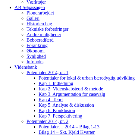
Værktøjer
AB Søpassagen
Pionerarbejdet
Galleri
Historien bag
Tekniske forbedringer
Andre muligheder
Beboeradfærd
Forankring
Økonomi
Synlighed
Infoboks
Vidensbank
Potentialer 2014, pt. 1
Potentialer for lokal & urban bæredygtig udviklin
Kap 1. Indledning
Kap 2. Videnskabsteori & metode
Kap 3. Argumentation for casevalg
Kap 4. Teori
Kap 5. Analyse & diskussion
Kap 6. Konklusion
Kap 7. Perspektivering
Potentialer 2014, pt. 2
Potentialer… 2014 – Bilag 1-13
Bilag 14 – Skt. Kjeld Kvarter