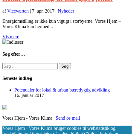
af
Viceværten
|
7. apr, 2017
|
Nyheder
Energiomstilling er ikke kun vigtigt i storbyerne. Vores Hjem –
Vores Klima kan hermed...
Vis mere
Søg efter…
Søg
efter:
Seneste indlæg
Potentialer for lokal & urban bæredygtig udvikling
16. januar 2017
Vores Hjem - Vores Klima |
Send os mail
Vores Hjem - Vores Klima bruger cookies til webstatistik og
forskellige funktionaliteter på siden. Klik på "OK", hvis du er