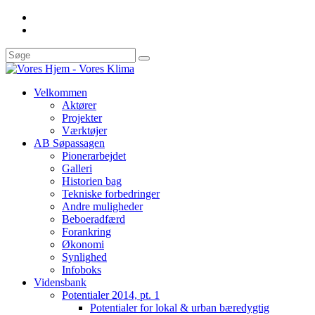
Velkommen
Aktører
Projekter
Værktøjer
AB Søpassagen
Pionerarbejdet
Galleri
Historien bag
Tekniske forbedringer
Andre muligheder
Beboeradfærd
Forankring
Økonomi
Synlighed
Infoboks
Vidensbank
Potentialer 2014, pt. 1
Potentialer for lokal & urban bæredygtig