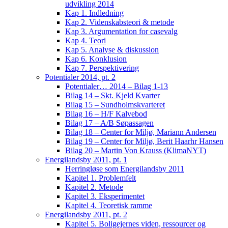
udvikling 2014
Kap 1. Indledning
Kap 2. Videnskabsteori & metode
Kap 3. Argumentation for casevalg
Kap 4. Teori
Kap 5. Analyse & diskussion
Kap 6. Konklusion
Kap 7. Perspektivering
Potentialer 2014, pt. 2
Potentialer… 2014 – Bilag 1-13
Bilag 14 – Skt. Kjeld Kvarter
Bilag 15 – Sundholmskvarteret
Bilag 16 – H/F Kalvebod
Bilag 17 – A/B Søpassagen
Bilag 18 – Center for Miljø, Mariann Andersen
Bilag 19 – Center for Miljø, Berit Haarhr Hansen
Bilag 20 – Martin Von Krauss (KlimaNYT)
Energilandsby 2011, pt. 1
Herringløse som Energilandsby 2011
Kapitel 1. Problemfelt
Kapitel 2. Metode
Kapitel 3. Eksperimentet
Kapitel 4. Teoretisk ramme
Energilandsby 2011, pt. 2
Kapitel 5. Boligejernes viden, ressourcer og