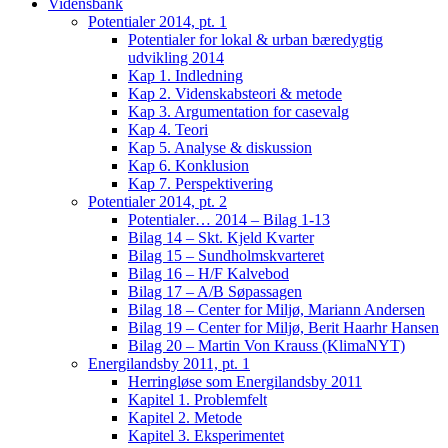
Vidensbank
Potentialer 2014, pt. 1
Potentialer for lokal & urban bæredygtig
udvikling 2014
Kap 1. Indledning
Kap 2. Videnskabsteori & metode
Kap 3. Argumentation for casevalg
Kap 4. Teori
Kap 5. Analyse & diskussion
Kap 6. Konklusion
Kap 7. Perspektivering
Potentialer 2014, pt. 2
Potentialer… 2014 – Bilag 1-13
Bilag 14 – Skt. Kjeld Kvarter
Bilag 15 – Sundholmskvarteret
Bilag 16 – H/F Kalvebod
Bilag 17 – A/B Søpassagen
Bilag 18 – Center for Miljø, Mariann Andersen
Bilag 19 – Center for Miljø, Berit Haarhr Hansen
Bilag 20 – Martin Von Krauss (KlimaNYT)
Energilandsby 2011, pt. 1
Herringløse som Energilandsby 2011
Kapitel 1. Problemfelt
Kapitel 2. Metode
Kapitel 3. Eksperimentet