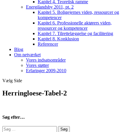
Kapitel 4. Teoretisk ramme
Energilandsby 2011, pt. 2
Kapitel 5. Boligejernes viden, ressourcer og
kompetencer
Kapitel 6. Professionelle aktørers viden,
ressourcer og kompetencer
Kapitel 7. Tilrettelæggelse og facilitering
Kapitel 8. Konklusion
Referencer
Blog
Om netværket
Vores indsatsområder
Vores støtter
Erfaringer 2009-2010
Vælg Side
Herringloese-Tabel-2
Søg efter…
Søg