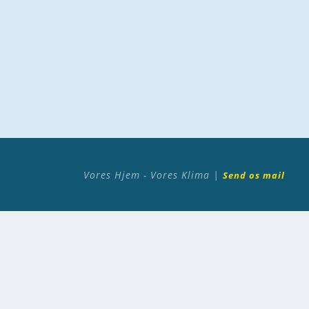
Vores Hjem - Vores Klima |
Send os mail