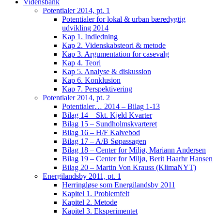
Vidensbank
Potentialer 2014, pt. 1
Potentialer for lokal & urban bæredygtig
udvikling 2014
Kap 1. Indledning
Kap 2. Videnskabsteori & metode
Kap 3. Argumentation for casevalg
Kap 4. Teori
Kap 5. Analyse & diskussion
Kap 6. Konklusion
Kap 7. Perspektivering
Potentialer 2014, pt. 2
Potentialer… 2014 – Bilag 1-13
Bilag 14 – Skt. Kjeld Kvarter
Bilag 15 – Sundholmskvarteret
Bilag 16 – H/F Kalvebod
Bilag 17 – A/B Søpassagen
Bilag 18 – Center for Miljø, Mariann Andersen
Bilag 19 – Center for Miljø, Berit Haarhr Hansen
Bilag 20 – Martin Von Krauss (KlimaNYT)
Energilandsby 2011, pt. 1
Herringløse som Energilandsby 2011
Kapitel 1. Problemfelt
Kapitel 2. Metode
Kapitel 3. Eksperimentet