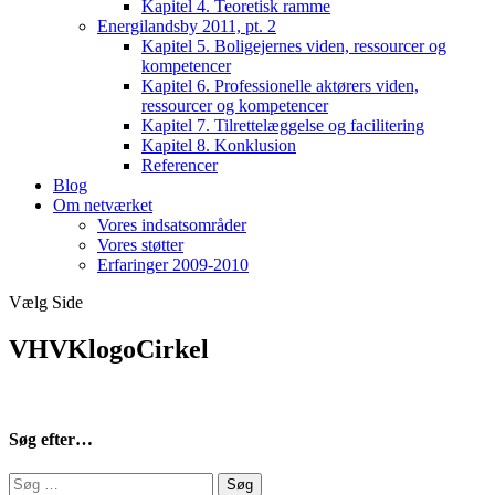
Kapitel 4. Teoretisk ramme
Energilandsby 2011, pt. 2
Kapitel 5. Boligejernes viden, ressourcer og
kompetencer
Kapitel 6. Professionelle aktørers viden,
ressourcer og kompetencer
Kapitel 7. Tilrettelæggelse og facilitering
Kapitel 8. Konklusion
Referencer
Blog
Om netværket
Vores indsatsområder
Vores støtter
Erfaringer 2009-2010
Vælg Side
VHVKlogoCirkel
Søg efter…
Søg