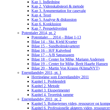
Kap 1. Indledning
Kap 2. Videnskabsteori & metode
Kap 3. Argumentation for casevalg
Kap 4. Teori
Kap 5. Analyse & diskussion
Kap 6. Konklusion
Kap 7. Perspektivering
Potentialer 2014, pt. 2
Potentialer… 2014 – Bilag 1-13
Bilag 14 – Skt. Kjeld Kvarter
Bilag 15 – Sundholmskvarteret
Bilag 16 – H/F Kalvebod
Bilag 17 – A/B Søpassagen
Bilag 18 – Center for Miljø, Mariann Andersen
Bilag 19 – Center for Miljø, Berit Haarhr Hansen
Bilag 20 – Martin Von Krauss (KlimaNYT)
Energilandsby 2011, pt. 1
Herringløse som Energilandsby 2011
Kapitel 1. Problemfelt
Kapitel 2. Metode
Kapitel 3. Eksperimentet
Kapitel 4. Teoretisk ramme
Energilandsby 2011, pt. 2
Kapitel 5. Boligejernes viden, ressourcer og komp
Kapitel 6. Professionelle aktørers viden, ressourc