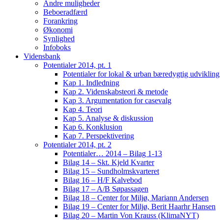
Andre muligheder
Beboeradfærd
Forankring
Økonomi
Synlighed
Infoboks
Vidensbank
Potentialer 2014, pt. 1
Potentialer for lokal & urban bæredygtig udviklin
Kap 1. Indledning
Kap 2. Videnskabsteori & metode
Kap 3. Argumentation for casevalg
Kap 4. Teori
Kap 5. Analyse & diskussion
Kap 6. Konklusion
Kap 7. Perspektivering
Potentialer 2014, pt. 2
Potentialer… 2014 – Bilag 1-13
Bilag 14 – Skt. Kjeld Kvarter
Bilag 15 – Sundholmskvarteret
Bilag 16 – H/F Kalvebod
Bilag 17 – A/B Søpassagen
Bilag 18 – Center for Miljø, Mariann Andersen
Bilag 19 – Center for Miljø, Berit Haarhr Hansen
Bilag 20 – Martin Von Krauss (KlimaNYT)