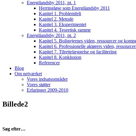
Energilandsby 2011, pt. 1
Herringløse som Energilandsby 2011
Kapitel 1. Problemfelt
Kapitel 2. Metode
Kapitel 3. Eksperimentet
Kapitel 4. Teoretisk ramme
Energilandsby 2011, pt. 2
Kapitel 5. Boligejernes viden, ressourcer og komp
Kapitel 6. Professionelle aktørers viden, ressourc
Kapitel 7. Tilrettelæggelse og facilitering
Kapitel 8. Konklusion
Referencer
Blog
Om netværket
Vores indsatsområder
Vores støtter
Erfaringer 2009-2010
Billede2
Søg efter…