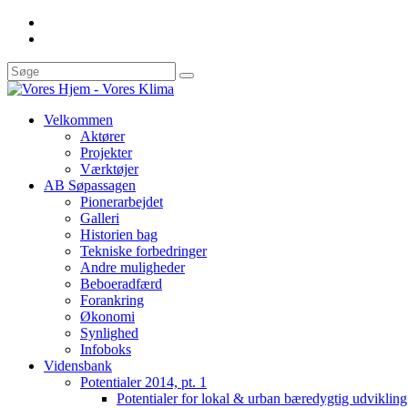
Velkommen
Aktører
Projekter
Værktøjer
AB Søpassagen
Pionerarbejdet
Galleri
Historien bag
Tekniske forbedringer
Andre muligheder
Beboeradfærd
Forankring
Økonomi
Synlighed
Infoboks
Vidensbank
Potentialer 2014, pt. 1
Potentialer for lokal & urban bæredygtig udviklin