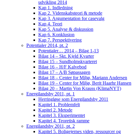
udvikling 2014
Kap 1. Indledning
Kap 2. Videnskabsteori & metode
Kap 3. Argumentation for casevalg
Kap 4. Teori
Kap 5. Analyse & diskussion
Kap 6. Konklusion
Kap 7. Perspektivering
Potentialer 2014, pt. 2
Potentialer… 2014 – Bilag 1-13
Bilag 14 – Skt. Kjeld Kvarter
Bilag 15 – Sundholmskvarteret
Bilag 16 – H/F Kalvebod
Bilag 17 – A/B Søpassagen
Bilag 18 – Center for Miljø, Mariann Andersen
Bilag 19 – Center for Miljø, Berit Haarhr Hansen
Bilag 20 – Martin Von Krauss (KlimaNYT)
Energilandsby 2011, pt. 1
Herringløse som Energilandsby 2011
Kapitel 1. Problemfelt
Kapitel 2. Metode
Kapitel 3. Eksperimentet
Kapitel 4. Teoretisk ramme
Energilandsby 2011, pt. 2
Kapitel 5. Boligejernes viden, ressourcer og