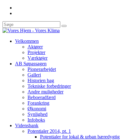
Velkommen
Aktører
Projekter
Værktøjer
AB Søpassagen
Pionerarbejdet
Galleri
Historien bag
Tekniske forbedringer
Andre muligheder
Beboeradfærd
Forankring
Økonomi
Synlighed
Infoboks
Vidensbank
Potentialer 2014, pt. 1
Potentialer for lokal & urban bæredygtig